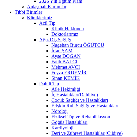
2026 Yılı Eğitim Planı
Anlaşmalı Kurumlar
Tıbbi Birimler
Kliniklerimiz
Acil Tıp
Klinik Hakkında
Doktorlarımız
Ağız Diş Sağlığı
Nagehan Burcu ÖĞÜTÇÜ
İrfan ŞAM
Ayşe DOĞAN
Fatih BALCI
Mehmet AVCI
Feyza ERDEMİR
Sinan KEMİK
Dahili Tıp
Aile Hekimliği
İç Hastalıkları(Dahiliye)
Çocuk Sağlığı ve Hastalıkları
Erişkin Ruh Sağlığı ve Hastalıkları
Nöroloji
Fiziksel Tıp ve Rehabilitasyon
Göğüs Hastalıkları
Kardiyoloji
Deri ve Zührevi Hastalıkları(Cildiye)