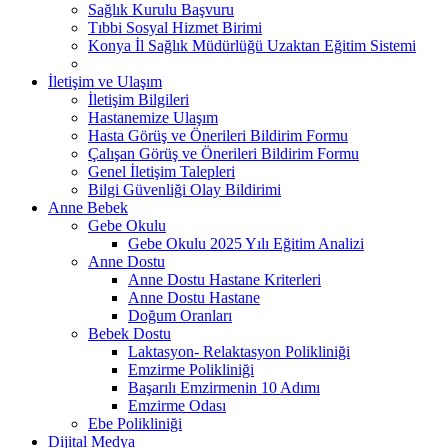
Sağlık Kurulu Başvuru
Tıbbi Sosyal Hizmet Birimi
Konya İl Sağlık Müdürlüğü Uzaktan Eğitim Sistemi
İletişim ve Ulaşım
İletişim Bilgileri
Hastanemize Ulaşım
Hasta Görüş ve Önerileri Bildirim Formu
Çalışan Görüş ve Önerileri Bildirim Formu
Genel İletişim Talepleri
Bilgi Güvenliği Olay Bildirimi
Anne Bebek
Gebe Okulu
Gebe Okulu 2025 Yılı Eğitim Analizi
Anne Dostu
Anne Dostu Hastane Kriterleri
Anne Dostu Hastane
Doğum Oranları
Bebek Dostu
Laktasyon- Relaktasyon Polikliniği
Emzirme Polikliniği
Başarılı Emzirmenin 10 Adımı
Emzirme Odası
Ebe Polikliniği
Dijital Medya