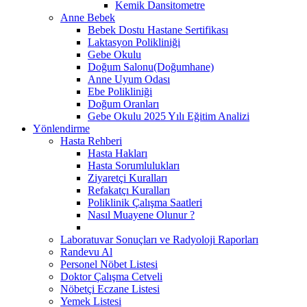
Kemik Dansitometre
Anne Bebek
Bebek Dostu Hastane Sertifikası
Laktasyon Polikliniği
Gebe Okulu
Doğum Salonu(Doğumhane)
Anne Uyum Odası
Ebe Polikliniği
Doğum Oranları
Gebe Okulu 2025 Yılı Eğitim Analizi
Yönlendirme
Hasta Rehberi
Hasta Hakları
Hasta Sorumlulukları
Ziyaretçi Kuralları
Refakatçı Kuralları
Poliklinik Çalışma Saatleri
Nasıl Muayene Olunur ?
Laboratuvar Sonuçları ve Radyoloji Raporları
Randevu Al
Personel Nöbet Listesi
Doktor Çalışma Cetveli
Nöbetçi Eczane Listesi
Yemek Listesi