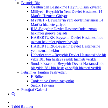
Basında Biz
Özaltun'dan Başhekime Hayırlı Olsun Ziyareti
Milliyet - Beyşehir'in Yeni Devlet Hastanesi 14
Mart'ta Hizmete Giriyor
MYNET - Beyşehir’in yeni devlet hastanesi 14
Mart’ta hizmete giriyor
İHA-Beyşehir Devlet Hastanesi'nde uzman
hekimler göreve başladı
HABERTURK-Beyşehir Devlet Hastanesi’nde
uzman hekimler göreve başladı
HABERTURK-Beyşehir Devlet Hastanesine
yeni uzman hekim
Haberler.com - Beyşehir Devlet Hastanesi'nde bir
yılda 381 bin hastaya sağlık hizmeti verildi
Sondakika.com - Beyşehir Devlet Hastanesi'nde
bir yılda 381 bin hastaya sağlık hizmeti verildi
İletişim & Tanıtım Faaliyetleri
E-Bülten
Toplantı ve Organizasyonlar
Sağlık Takvimi
Fotoğraf Galerisi
Tıbbi Birimler