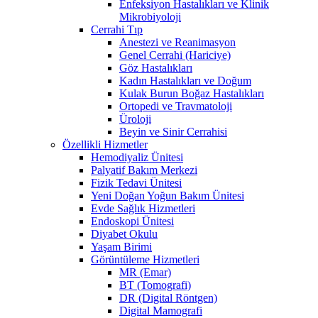
Enfeksiyon Hastalıkları ve Klinik
Mikrobiyoloji
Cerrahi Tıp
Anestezi ve Reanimasyon
Genel Cerrahi (Hariciye)
Göz Hastalıkları
Kadın Hastalıkları ve Doğum
Kulak Burun Boğaz Hastalıkları
Ortopedi ve Travmatoloji
Üroloji
Beyin ve Sinir Cerrahisi
Özellikli Hizmetler
Hemodiyaliz Ünitesi
Palyatif Bakım Merkezi
Fizik Tedavi Ünitesi
Yeni Doğan Yoğun Bakım Ünitesi
Evde Sağlık Hizmetleri
Endoskopi Ünitesi
Diyabet Okulu
Yaşam Birimi
Görüntüleme Hizmetleri
MR (Emar)
BT (Tomografi)
DR (Digital Röntgen)
Digital Mamografi