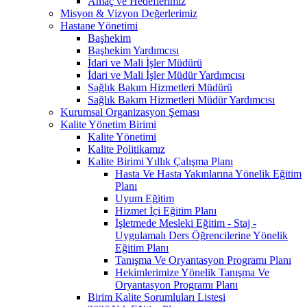
Amaç ve Hedeflerimiz
Misyon & Vizyon Değerlerimiz
Hastane Yönetimi
Başhekim
Başhekim Yardımcısı
İdari ve Mali İşler Müdürü
İdari ve Mali İşler Müdür Yardımcısı
Sağlık Bakım Hizmetleri Müdürü
Sağlık Bakım Hizmetleri Müdür Yardımcısı
Kurumsal Organizasyon Şeması
Kalite Yönetim Birimi
Kalite Yönetimi
Kalite Politikamız
Kalite Birimi Yıllık Çalışma Planı
Hasta Ve Hasta Yakınlarına Yönelik Eğitim
Planı
Uyum Eğitim
Hizmet İçi Eğitim Planı
İşletmede Mesleki Eğitim - Staj -
Uygulamalı Ders Öğrencilerine Yönelik
Eğitim Planı
Tanışma Ve Oryantasyon Programı Planı
Hekimlerimize Yönelik Tanışma Ve
Oryantasyon Programı Planı
Birim Kalite Sorumluları Listesi