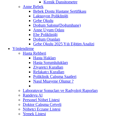
Kemik Dansitometre
Anne Bebek
Bebek Dostu Hastane Sertifikası
Laktasyon Polikliniği
Gebe Okulu
Doğum Salonu(Doğumhane)
Anne Uyum Odası
Ebe Polikliniği
Doğum Oranları
Gebe Okulu 2025 Yılı Eğitim Analizi
Yönlendirme
Hasta Rehberi
Hasta Hakları
Hasta Sorumlulukları
Ziyaretçi Kuralları
Refakatçı Kuralları
Poliklinik Çalışma Saatleri
Nasıl Muayene Olunur ?
Laboratuvar Sonuçları ve Radyoloji Raporları
Randevu Al
Personel Nöbet Listesi
Doktor Çalışma Cetveli
Nöbetçi Eczane Listesi
Yemek Listesi