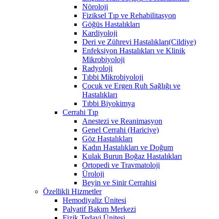
Nöroloji
Fiziksel Tıp ve Rehabilitasyon
Göğüs Hastalıkları
Kardiyoloji
Deri ve Zührevi Hastalıkları(Cildiye)
Enfeksiyon Hastalıkları ve Klinik
Mikrobiyoloji
Radyoloji
Tıbbi Mikrobiyoloji
Çocuk ve Ergen Ruh Sağlığı ve
Hastalıkları
Tıbbi Biyokimya
Cerrahi Tıp
Anestezi ve Reanimasyon
Genel Cerrahi (Hariciye)
Göz Hastalıkları
Kadın Hastalıkları ve Doğum
Kulak Burun Boğaz Hastalıkları
Ortopedi ve Travmatoloji
Üroloji
Beyin ve Sinir Cerrahisi
Özellikli Hizmetler
Hemodiyaliz Ünitesi
Palyatif Bakım Merkezi
Fizik Tedavi Ünitesi