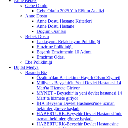
Anne Bebek
Gebe Okulu
Gebe Okulu 2025 Yılı Eğitim Analizi
Anne Dostu
Anne Dostu Hastane Kriterleri
Anne Dostu Hastane
Doğum Oranları
Bebek Dostu
Laktasyon- Relaktasyon Polikliniği
Emzirme Polikliniği
Başarılı Emzirmenin 10 Adımı
Emzirme Odası
Ebe Polikliniği
Dijital Medya
Basında Biz
Özaltun'dan Başhekime Hayırlı Olsun Ziyareti
Milliyet - Beyşehir'in Yeni Devlet Hastanesi 14
Mart'ta Hizmete Giriyor
MYNET - Beyşehir’in yeni devlet hastanesi 14
Mart’ta hizmete giriyor
İHA-Beyşehir Devlet Hastanesi'nde uzman
hekimler göreve başladı
HABERTURK-Beyşehir Devlet Hastanesi’nde
uzman hekimler göreve başladı
HABERTURK-Beyşehir Devlet Hastanesine