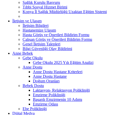
Sağlık Kurulu Başvuru
Tıbbi Sosyal Hizmet Birimi
Konya İl Sağlık Müdürlüğü Uzaktan Eğitim Sistemi
İletişim ve Ulaşım
İletişim Bilgileri
Hastanemize Ulaşım
Hasta Görüş ve Önerileri Bildirim Formu
Çalışan Görüş ve Önerileri Bildirim Formu
Genel İletişim Talepleri
Bilgi Güvenliği Olay Bildirimi
Anne Bebek
Gebe Okulu
Gebe Okulu 2025 Yılı Eğitim Analizi
Anne Dostu
Anne Dostu Hastane Kriterleri
Anne Dostu Hastane
Doğum Oranları
Bebek Dostu
Laktasyon- Relaktasyon Polikliniği
Emzirme Polikliniği
Başarılı Emzirmenin 10 Adımı
Emzirme Odası
Ebe Polikliniği
Dijital Medya