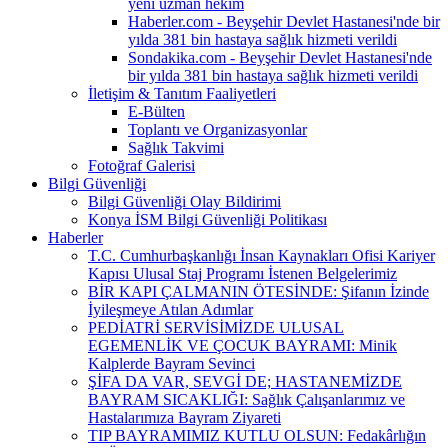
yeni uzman hekim
Haberler.com - Beyşehir Devlet Hastanesi'nde bir
yılda 381 bin hastaya sağlık hizmeti verildi
Sondakika.com - Beyşehir Devlet Hastanesi'nde
bir yılda 381 bin hastaya sağlık hizmeti verildi
İletişim & Tanıtım Faaliyetleri
E-Bülten
Toplantı ve Organizasyonlar
Sağlık Takvimi
Fotoğraf Galerisi
Bilgi Güvenliği
Bilgi Güvenliği Olay Bildirimi
Konya İSM Bilgi Güvenliği Politikası
Haberler
T.C. Cumhurbaşkanlığı İnsan Kaynakları Ofisi Kariyer
Kapısı Ulusal Staj Programı İstenen Belgelerimiz
BİR KAPI ÇALMANIN ÖTESİNDE: Şifanın İzinde
İyileşmeye Atılan Adımlar
PEDİATRİ SERVİSİMİZDE ULUSAL
EGEMENLİK VE ÇOCUK BAYRAMI: Minik
Kalplerde Bayram Sevinci
ŞİFA DA VAR, SEVGİ DE; HASTANEMİZDE
BAYRAM SICAKLIĞI: Sağlık Çalışanlarımız ve
Hastalarımıza Bayram Ziyareti
TIP BAYRAMIMIZ KUTLU OLSUN: Fedakârlığın