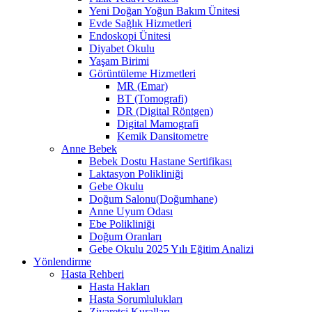
Yeni Doğan Yoğun Bakım Ünitesi
Evde Sağlık Hizmetleri
Endoskopi Ünitesi
Diyabet Okulu
Yaşam Birimi
Görüntüleme Hizmetleri
MR (Emar)
BT (Tomografi)
DR (Digital Röntgen)
Digital Mamografi
Kemik Dansitometre
Anne Bebek
Bebek Dostu Hastane Sertifikası
Laktasyon Polikliniği
Gebe Okulu
Doğum Salonu(Doğumhane)
Anne Uyum Odası
Ebe Polikliniği
Doğum Oranları
Gebe Okulu 2025 Yılı Eğitim Analizi
Yönlendirme
Hasta Rehberi
Hasta Hakları
Hasta Sorumlulukları
Ziyaretçi Kuralları