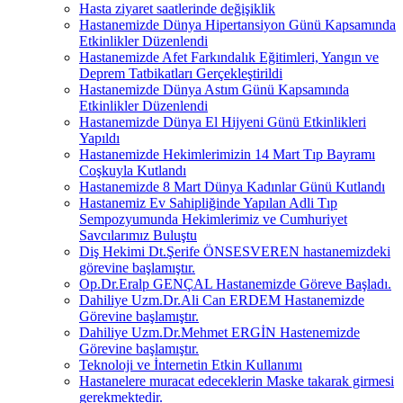
Hasta ziyaret saatlerinde değişiklik
Hastanemizde Dünya Hipertansiyon Günü Kapsamında
Etkinlikler Düzenlendi
Hastanemizde Afet Farkındalık Eğitimleri, Yangın ve
Deprem Tatbikatları Gerçekleştirildi
Hastanemizde Dünya Astım Günü Kapsamında
Etkinlikler Düzenlendi
Hastanemizde Dünya El Hijyeni Günü Etkinlikleri
Yapıldı
Hastanemizde Hekimlerimizin 14 Mart Tıp Bayramı
Coşkuyla Kutlandı
Hastanemizde 8 Mart Dünya Kadınlar Günü Kutlandı
Hastanemiz Ev Sahipliğinde Yapılan Adli Tıp
Sempozyumunda Hekimlerimiz ve Cumhuriyet
Savcılarımız Buluştu
Diş Hekimi Dt.Şerife ÖNSESVEREN hastanemizdeki
görevine başlamıştır.
Op.Dr.Eralp GENÇAL Hastanemizde Göreve Başladı.
Dahiliye Uzm.Dr.Ali Can ERDEM Hastanemizde
Görevine başlamıştır.
Dahiliye Uzm.Dr.Mehmet ERGİN Hastenemizde
Görevine başlamıştır.
Teknoloji ve İnternetin Etkin Kullanımı
Hastanelere muracat edeceklerin Maske takarak girmesi
gerekmektedir.