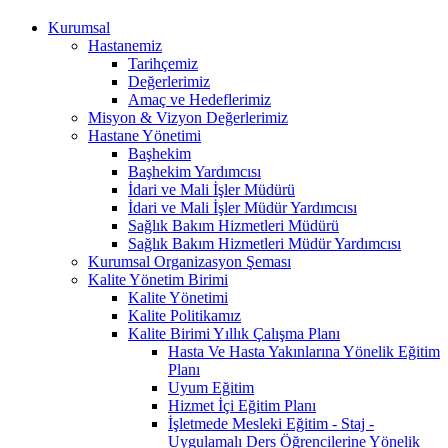
Kurumsal
Hastanemiz
Tarihçemiz
Değerlerimiz
Amaç ve Hedeflerimiz
Misyon & Vizyon Değerlerimiz
Hastane Yönetimi
Başhekim
Başhekim Yardımcısı
İdari ve Mali İşler Müdürü
İdari ve Mali İşler Müdür Yardımcısı
Sağlık Bakım Hizmetleri Müdürü
Sağlık Bakım Hizmetleri Müdür Yardımcısı
Kurumsal Organizasyon Şeması
Kalite Yönetim Birimi
Kalite Yönetimi
Kalite Politikamız
Kalite Birimi Yıllık Çalışma Planı
Hasta Ve Hasta Yakınlarına Yönelik Eğitim
Planı
Uyum Eğitim
Hizmet İçi Eğitim Planı
İşletmede Mesleki Eğitim - Staj -
Uygulamalı Ders Öğrencilerine Yönelik