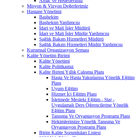
Amaç ve Hedeflerimiz
Misyon & Vizyon Değerlerimiz
Hastane Yönetimi
Başhekim
Başhekim Yardımcısı
İdari ve Mali İşler Müdürü
İdari ve Mali İşler Müdür Yardımcısı
Sağlık Bakım Hizmetleri Müdürü
Sağlık Bakım Hizmetleri Müdür Yardımcısı
Kurumsal Organizasyon Şeması
Kalite Yönetim Birimi
Kalite Yönetimi
Kalite Politikamız
Kalite Birimi Yıllık Çalışma Planı
Hasta Ve Hasta Yakınlarına Yönelik Eğitim
Planı
Uyum Eğitim
Hizmet İçi Eğitim Planı
İşletmede Mesleki Eğitim - Staj -
Uygulamalı Ders Öğrencilerine Yönelik
Eğitim Planı
Tanışma Ve Oryantasyon Programı Planı
Hekimlerimize Yönelik Tanışma Ve
Oryantasyon Programı Planı
Birim Kalite Sorumluları Listesi