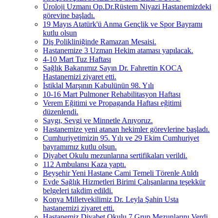
Üroloji Uzmanı Op.Dr.Rüstem Niyazi Hastanemizdeki
görevine başladı.
19 Mayıs Atatürk'ü Anma Gençlik ve Spor Bayramı
kutlu olsun
Diş Polikliniğinde Ramazan Mesaisi.
Hastanemize 3 Uzman Hekim ataması yapılacak.
4-10 Mart Tuz Haftası
Sağlık Bakanımız Sayın Dr. Fahrettin KOCA
Hastanemizi ziyaret etti.
İstiklal Marşının Kabulünün 98. Yılı
10-16 Mart Pulmoner Rehabilitasyon Haftası
Verem Eğitimi ve Propaganda Haftası eğitimi
düzenlendi.
Saygı, Sevgi ve Minnetle Anıyoruz.
Hastanemize yeni atanan hekimler görevlerine başladı.
Cumhuriyetimizin 95. Yılı ve 29 Ekim Cumhuriyet
bayramımız kutlu olsun.
Diyabet Okulu mezunlarına sertifikaları verildi.
112 Ambulansı Kaza yaptı.
Beyşehir Yeni Hastane Cami Temeli Törenle Atıldı
Evde Sağlık Hizmetleri Birimi Çalışanlarına teşekkür
belgeleri takdim edildi.
Konya Milletvekilimiz Dr. Leyla Şahin Usta
hastanemizi ziyaret etti.
Hastanemiz Diyabet Okulu 7.Grup Mezunlarını Verdi