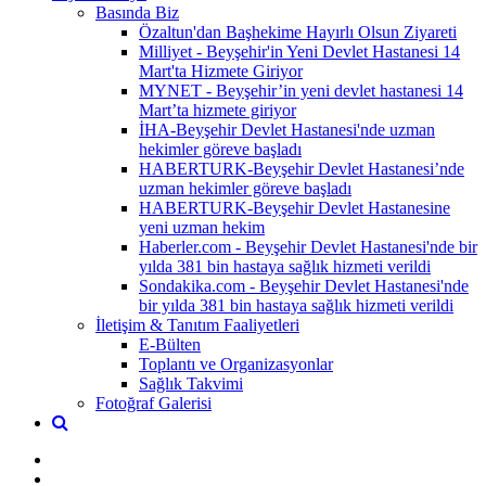
Basında Biz
Özaltun'dan Başhekime Hayırlı Olsun Ziyareti
Milliyet - Beyşehir'in Yeni Devlet Hastanesi 14
Mart'ta Hizmete Giriyor
MYNET - Beyşehir’in yeni devlet hastanesi 14
Mart’ta hizmete giriyor
İHA-Beyşehir Devlet Hastanesi'nde uzman
hekimler göreve başladı
HABERTURK-Beyşehir Devlet Hastanesi’nde
uzman hekimler göreve başladı
HABERTURK-Beyşehir Devlet Hastanesine
yeni uzman hekim
Haberler.com - Beyşehir Devlet Hastanesi'nde bir
yılda 381 bin hastaya sağlık hizmeti verildi
Sondakika.com - Beyşehir Devlet Hastanesi'nde
bir yılda 381 bin hastaya sağlık hizmeti verildi
İletişim & Tanıtım Faaliyetleri
E-Bülten
Toplantı ve Organizasyonlar
Sağlık Takvimi
Fotoğraf Galerisi