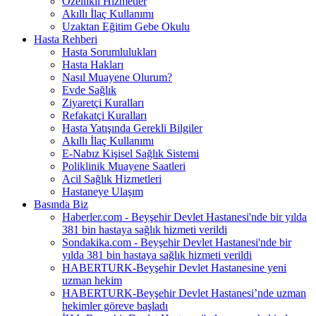
Özellikli Hizmetler
Akıllı İlaç Kullanımı
Uzaktan Eğitim Gebe Okulu
Hasta Rehberi
Hasta Sorumlulukları
Hasta Hakları
Nasıl Muayene Olurum?
Evde Sağlık
Ziyaretçi Kuralları
Refakatçi Kuralları
Hasta Yatışında Gerekli Bilgiler
Akıllı İlaç Kullanımı
E-Nabız Kişisel Sağlık Sistemi
Poliklinik Muayene Saatleri
Acil Sağlık Hizmetleri
Hastaneye Ulaşım
Basında Biz
Haberler.com - Beyşehir Devlet Hastanesi'nde bir yılda
381 bin hastaya sağlık hizmeti verildi
Sondakika.com - Beyşehir Devlet Hastanesi'nde bir
yılda 381 bin hastaya sağlık hizmeti verildi
HABERTURK-Beyşehir Devlet Hastanesine yeni
uzman hekim
HABERTURK-Beyşehir Devlet Hastanesi’nde uzman
hekimler göreve başladı