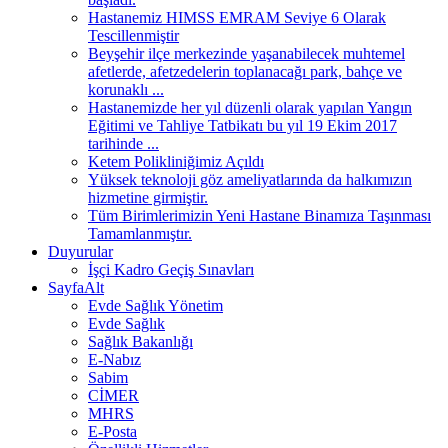
Hastanemiz HIMSS EMRAM Seviye 6 Olarak
Tescillenmiştir
Beyşehir ilçe merkezinde yaşanabilecek muhtemel
afetlerde, afetzedelerin toplanacağı park, bahçe ve
korunaklı ...
Hastanemizde her yıl düzenli olarak yapılan Yangın
Eğitimi ve Tahliye Tatbikatı bu yıl 19 Ekim 2017
tarihinde ...
Ketem Polikliniğimiz Açıldı
Yüksek teknoloji göz ameliyatlarında da halkımızın
hizmetine girmiştir.
Tüm Birimlerimizin Yeni Hastane Binamıza Taşınması
Tamamlanmıştır.
Duyurular
İşçi Kadro Geçiş Sınavları
SayfaAlt
Evde Sağlık Yönetim
Evde Sağlık
Sağlık Bakanlığı
E-Nabız
Sabim
CİMER
MHRS
E-Posta