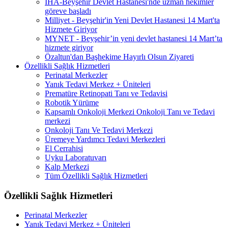
İHA-Beyşehir Devlet Hastanesi'nde uzman hekimler
göreve başladı
Milliyet - Beyşehir'in Yeni Devlet Hastanesi 14 Mart'ta
Hizmete Giriyor
MYNET - Beyşehir’in yeni devlet hastanesi 14 Mart’ta
hizmete giriyor
Özaltun'dan Başhekime Hayırlı Olsun Ziyareti
Özellikli Sağlık Hizmetleri
Perinatal Merkezler
Yanık Tedavi Merkez + Üniteleri
Prematüre Retinopati Tanı ve Tedavisi
Robotik Yürüme
Kapsamlı Onkoloji Merkezi Onkoloji Tanı ve Tedavi
merkezi
Onkoloji Tanı Ve Tedavi Merkezi
Üremeye Yardımcı Tedavi Merkezleri
El Cerrahisi
Uyku Laboratuvarı
Kalp Merkezi
Tüm Özellikli Sağlık Hizmetleri
Özellikli Sağlık Hizmetleri
Perinatal Merkezler
Yanık Tedavi Merkez + Üniteleri