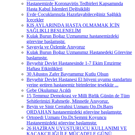
Hastanemizde Koronavirüs Tedbirleri Kapsamında
Hasta Kabul İşlemleri Değişikliği
Evde Çocuklarınızla Hazırlayabileceğiniz Sağlıklı
İçecekler
KIŞ AYLARINDA HASTA OLMAMAK İÇİN
SAĞLIKLI BESLENELİM
Kulak Burun Boğaz Uzmanımız hastanemizdeki
görevine başlamıştır.
Saygıyla ve Özlemle Anıyoruz
Kulak Burun Boğaz Uzmanımız Hastanedeki Görevine
başlamıştır.
Beyşehir Devlet Hastanesinde 1-7 Ekim Emzirme
Haftası Etkinlikleri
30 Ağustos Zafer Bayramımız Kutlu Olsun
Beyşehir Devlet Hastanesi El hijyeni uyumu standartını
yerine getiren hastanemiz birimlerine teşekkür ...
Gebe Okulumuz Açıldı
15 Temmuz Demokrasi ve Milli Birlik Günün de Tüm
Şehitlerimizi Rahmetle, Minnetle Anıyoruz.
Beyin ve Sinir Cerrahisi Uzmanı Op.Dr.Barış
ORDAHAN hastanemizdeki görevine başlamıştır.
Ortopedi Uzmanı Op.Dr.Şemmi Koyuncu
Hastanemizdeki görevine başlamıştır.
26 HAZİRAN UYUŞTURUCU KULLANIMI VE
KAÇAKÇILIĞI İLE MÜCADELE GÜNÜ