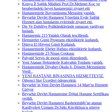
Konya İl Sağlık Müdürü Prof.Dr.Mehmet Koç ve
beraberindeki heyet hastanemizi ziyaret etti
Hastanemizde Bayramlaşma Merasimi yapıldı.
Beysehir Devlet Hastanesi Yönetimi Evde Sağlık
Hizmeti alan hastalarını evlerinde ziyaret etti.
Diş Ve Dahiliye Polikliniklerinde ramazan vardiyası
başladı.
Hastanemiz 215 Yataklı Olarak tescillendi.
Hemsireler Günü Programı etkinliklerle kutlandı.
Dünya El Hijyeni Günü Kutlandı.
Hastanemizde Ebeler Haftası etkinliklerle kutlandı.
Hastanemizde 23 Nisan Coşkusu
Palyatif Servis de moral günü düzenlendi.
Yeni Atanan Hekimlerle Kahvaltılı Toplantı yapıldı.
Hastanemizde Diyabet Okulu 6. Dönem Mezunlarını
Verdi .
YENİ HASTANE BİNASINDA HİZMETTEYİZ.
Öğrenci Staj Ücretleri ödenecektir.
Beyşehir’in Yeni Devlet Hastanesi 14 Mart’ta Hizmete
Giriyor
Beyşehir Devlet Hastanesine Dijital Hastane Sertifikası
verildi.
Beyşehir Devlet Hastanesi Başhekimliği’ne atanan
Kardiyoloji Uzmanı Dr.Sıtkı Küçükbuzcu göreve
başladı.