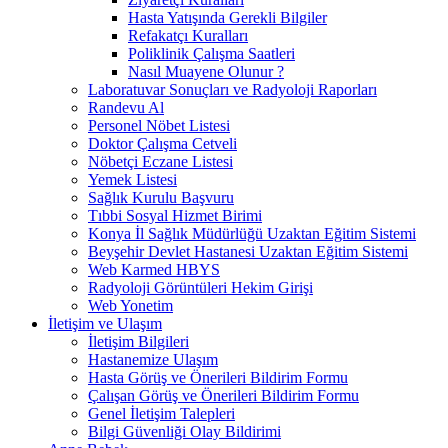
Hasta Yatışında Gerekli Bilgiler
Refakatçı Kuralları
Poliklinik Çalışma Saatleri
Nasıl Muayene Olunur ?
Laboratuvar Sonuçları ve Radyoloji Raporları
Randevu Al
Personel Nöbet Listesi
Doktor Çalışma Cetveli
Nöbetçi Eczane Listesi
Yemek Listesi
Sağlık Kurulu Başvuru
Tıbbi Sosyal Hizmet Birimi
Konya İl Sağlık Müdürlüğü Uzaktan Eğitim Sistemi
Beyşehir Devlet Hastanesi Uzaktan Eğitim Sistemi
Web Karmed HBYS
Radyoloji Görüntüleri Hekim Girişi
Web Yonetim
İletişim ve Ulaşım
İletişim Bilgileri
Hastanemize Ulaşım
Hasta Görüş ve Önerileri Bildirim Formu
Çalışan Görüş ve Önerileri Bildirim Formu
Genel İletişim Talepleri
Bilgi Güvenliği Olay Bildirimi