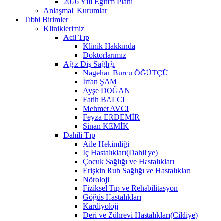
2026 Yılı Eğitim Planı
Anlaşmalı Kurumlar
Tıbbi Birimler
Kliniklerimiz
Acil Tıp
Klinik Hakkında
Doktorlarımız
Ağız Diş Sağlığı
Nagehan Burcu ÖĞÜTÇÜ
İrfan ŞAM
Ayşe DOĞAN
Fatih BALCI
Mehmet AVCI
Feyza ERDEMİR
Sinan KEMİK
Dahili Tıp
Aile Hekimliği
İç Hastalıkları(Dahiliye)
Çocuk Sağlığı ve Hastalıkları
Erişkin Ruh Sağlığı ve Hastalıkları
Nöroloji
Fiziksel Tıp ve Rehabilitasyon
Göğüs Hastalıkları
Kardiyoloji
Deri ve Zührevi Hastalıkları(Cildiye)