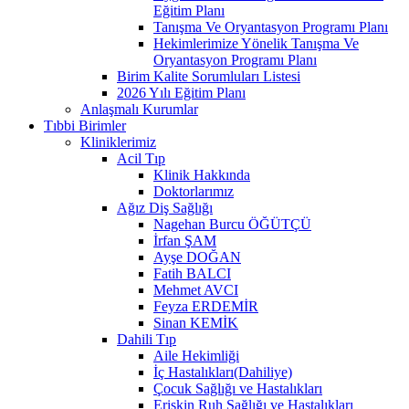
Eğitim Planı
Tanışma Ve Oryantasyon Programı Planı
Hekimlerimize Yönelik Tanışma Ve
Oryantasyon Programı Planı
Birim Kalite Sorumluları Listesi
2026 Yılı Eğitim Planı
Anlaşmalı Kurumlar
Tıbbi Birimler
Kliniklerimiz
Acil Tıp
Klinik Hakkında
Doktorlarımız
Ağız Diş Sağlığı
Nagehan Burcu ÖĞÜTÇÜ
İrfan ŞAM
Ayşe DOĞAN
Fatih BALCI
Mehmet AVCI
Feyza ERDEMİR
Sinan KEMİK
Dahili Tıp
Aile Hekimliği
İç Hastalıkları(Dahiliye)
Çocuk Sağlığı ve Hastalıkları
Erişkin Ruh Sağlığı ve Hastalıkları