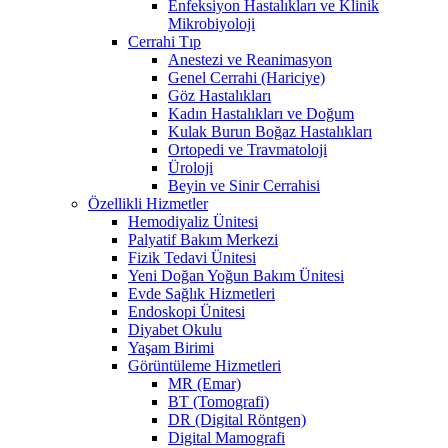
Enfeksiyon Hastalıkları ve Klinik
Mikrobiyoloji
Cerrahi Tıp
Anestezi ve Reanimasyon
Genel Cerrahi (Hariciye)
Göz Hastalıkları
Kadın Hastalıkları ve Doğum
Kulak Burun Boğaz Hastalıkları
Ortopedi ve Travmatoloji
Üroloji
Beyin ve Sinir Cerrahisi
Özellikli Hizmetler
Hemodiyaliz Ünitesi
Palyatif Bakım Merkezi
Fizik Tedavi Ünitesi
Yeni Doğan Yoğun Bakım Ünitesi
Evde Sağlık Hizmetleri
Endoskopi Ünitesi
Diyabet Okulu
Yaşam Birimi
Görüntüleme Hizmetleri
MR (Emar)
BT (Tomografi)
DR (Digital Röntgen)
Digital Mamografi