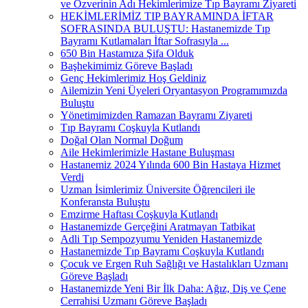
ve Özverinin Adı Hekimlerimize Tıp Bayramı Ziyareti
HEKİMLERİMİZ TIP BAYRAMINDA İFTAR
SOFRASINDA BULUŞTU: Hastanemizde Tıp
Bayramı Kutlamaları İftar Sofrasıyla ...
650 Bin Hastamıza Şifa Olduk
Başhekimimiz Göreve Başladı
Genç Hekimlerimiz Hoş Geldiniz
Ailemizin Yeni Üyeleri Oryantasyon Programımızda
Buluştu
Yönetimimizden Ramazan Bayramı Ziyareti
Tıp Bayramı Coşkuyla Kutlandı
Doğal Olan Normal Doğum
Aile Hekimlerimizle Hastane Buluşması
Hastanemiz 2024 Yılında 600 Bin Hastaya Hizmet
Verdi
Uzman İsimlerimiz Üniversite Öğrencileri ile
Konferansta Buluştu
Emzirme Haftası Coşkuyla Kutlandı
Hastanemizde Gerçeğini Aratmayan Tatbikat
Adli Tıp Sempozyumu Yeniden Hastanemizde
Hastanemizde Tıp Bayramı Coşkuyla Kutlandı
Çocuk ve Ergen Ruh Sağlığı ve Hastalıkları Uzmanı
Göreve Başladı
Hastanemizde Yeni Bir İlk Daha: Ağız, Diş ve Çene
Cerrahisi Uzmanı Göreve Başladı