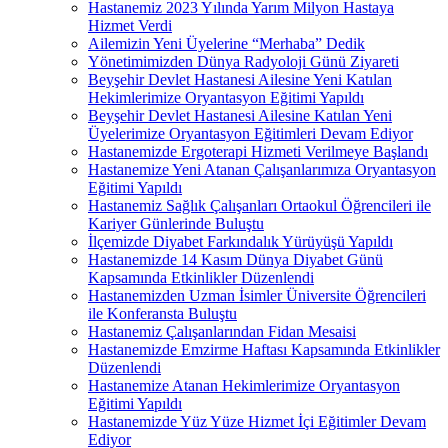
Hastanemiz 2023 Yılında Yarım Milyon Hastaya
Hizmet Verdi
Ailemizin Yeni Üyelerine “Merhaba” Dedik
Yönetimimizden Dünya Radyoloji Günü Ziyareti
Beyşehir Devlet Hastanesi Ailesine Yeni Katılan
Hekimlerimize Oryantasyon Eğitimi Yapıldı
Beyşehir Devlet Hastanesi Ailesine Katılan Yeni
Üyelerimize Oryantasyon Eğitimleri Devam Ediyor
Hastanemizde Ergoterapi Hizmeti Verilmeye Başlandı
Hastanemize Yeni Atanan Çalışanlarımıza Oryantasyon
Eğitimi Yapıldı
Hastanemiz Sağlık Çalışanları Ortaokul Öğrencileri ile
Kariyer Günlerinde Buluştu
İlçemizde Diyabet Farkındalık Yürüyüşü Yapıldı
Hastanemizde 14 Kasım Dünya Diyabet Günü
Kapsamında Etkinlikler Düzenlendi
Hastanemizden Uzman İsimler Üniversite Öğrencileri
ile Konferansta Buluştu
Hastanemiz Çalışanlarından Fidan Mesaisi
Hastanemizde Emzirme Haftası Kapsamında Etkinlikler
Düzenlendi
Hastanemize Atanan Hekimlerimize Oryantasyon
Eğitimi Yapıldı
Hastanemizde Yüz Yüze Hizmet İçi Eğitimler Devam
Ediyor