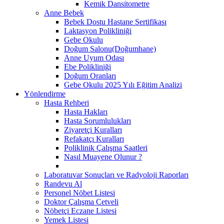
Kemik Dansitometre
Anne Bebek
Bebek Dostu Hastane Sertifikası
Laktasyon Polikliniği
Gebe Okulu
Doğum Salonu(Doğumhane)
Anne Uyum Odası
Ebe Polikliniği
Doğum Oranları
Gebe Okulu 2025 Yılı Eğitim Analizi
Yönlendirme
Hasta Rehberi
Hasta Hakları
Hasta Sorumlulukları
Ziyaretçi Kuralları
Refakatçı Kuralları
Poliklinik Çalışma Saatleri
Nasıl Muayene Olunur ?
Laboratuvar Sonuçları ve Radyoloji Raporları
Randevu Al
Personel Nöbet Listesi
Doktor Çalışma Cetveli
Nöbetçi Eczane Listesi
Yemek Listesi