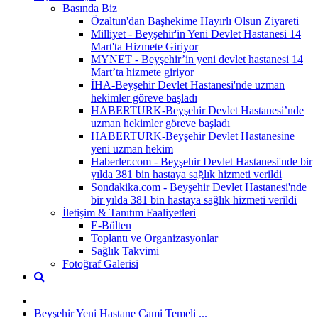
Basında Biz
Özaltun'dan Başhekime Hayırlı Olsun Ziyareti
Milliyet - Beyşehir'in Yeni Devlet Hastanesi 14
Mart'ta Hizmete Giriyor
MYNET - Beyşehir’in yeni devlet hastanesi 14
Mart’ta hizmete giriyor
İHA-Beyşehir Devlet Hastanesi'nde uzman
hekimler göreve başladı
HABERTURK-Beyşehir Devlet Hastanesi’nde
uzman hekimler göreve başladı
HABERTURK-Beyşehir Devlet Hastanesine
yeni uzman hekim
Haberler.com - Beyşehir Devlet Hastanesi'nde bir
yılda 381 bin hastaya sağlık hizmeti verildi
Sondakika.com - Beyşehir Devlet Hastanesi'nde
bir yılda 381 bin hastaya sağlık hizmeti verildi
İletişim & Tanıtım Faaliyetleri
E-Bülten
Toplantı ve Organizasyonlar
Sağlık Takvimi
Fotoğraf Galerisi
Beyşehir Yeni Hastane Cami Temeli ...