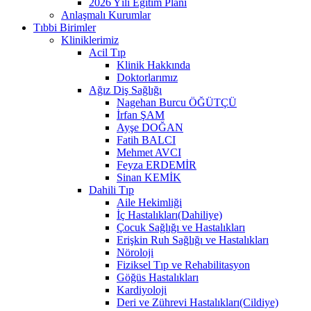
2026 Yılı Eğitim Planı
Anlaşmalı Kurumlar
Tıbbi Birimler
Kliniklerimiz
Acil Tıp
Klinik Hakkında
Doktorlarımız
Ağız Diş Sağlığı
Nagehan Burcu ÖĞÜTÇÜ
İrfan ŞAM
Ayşe DOĞAN
Fatih BALCI
Mehmet AVCI
Feyza ERDEMİR
Sinan KEMİK
Dahili Tıp
Aile Hekimliği
İç Hastalıkları(Dahiliye)
Çocuk Sağlığı ve Hastalıkları
Erişkin Ruh Sağlığı ve Hastalıkları
Nöroloji
Fiziksel Tıp ve Rehabilitasyon
Göğüs Hastalıkları
Kardiyoloji
Deri ve Zührevi Hastalıkları(Cildiye)