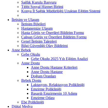
Sağlık Kurulu Başvuru
Tıbbi Sosyal Hizmet Birimi
Konya İl Sağlık Müdürlüğü Uzaktan Eğitim Sistemi
İletişim ve Ulaşım
İletişim Bilgileri
Hastanemize Ulaşım
Hasta Görüş ve Önerileri Bildirim Formu
Çalışan Görüş ve Önerileri Bildirim Formu
Genel İletişim Talepleri
Bilgi Güvenliği Olay Bildirimi
Anne Bebek
Gebe Okulu
Gebe Okulu 2025 Yılı Eğitim Analizi
Anne Dostu
Anne Dostu Hastane Kriterleri
Anne Dostu Hastane
Doğum Oranları
Bebek Dostu
Laktasyon- Relaktasyon Polikliniği
Emzirme Polikliniği
Başarılı Emzirmenin 10 Adımı
Emzirme Odası
Ebe Polikliniği
Dijital Medya