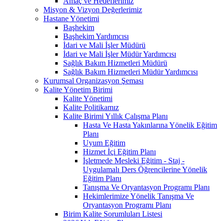
Amaç ve Hedeflerimiz
Misyon & Vizyon Değerlerimiz
Hastane Yönetimi
Başhekim
Başhekim Yardımcısı
İdari ve Mali İşler Müdürü
İdari ve Mali İşler Müdür Yardımcısı
Sağlık Bakım Hizmetleri Müdürü
Sağlık Bakım Hizmetleri Müdür Yardımcısı
Kurumsal Organizasyon Şeması
Kalite Yönetim Birimi
Kalite Yönetimi
Kalite Politikamız
Kalite Birimi Yıllık Çalışma Planı
Hasta Ve Hasta Yakınlarına Yönelik Eğitim
Planı
Uyum Eğitim
Hizmet İçi Eğitim Planı
İşletmede Mesleki Eğitim - Staj -
Uygulamalı Ders Öğrencilerine Yönelik
Eğitim Planı
Tanışma Ve Oryantasyon Programı Planı
Hekimlerimize Yönelik Tanışma Ve
Oryantasyon Programı Planı
Birim Kalite Sorumluları Listesi