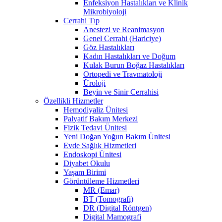
Enfeksiyon Hastalıkları ve Klinik
Mikrobiyoloji
Cerrahi Tıp
Anestezi ve Reanimasyon
Genel Cerrahi (Hariciye)
Göz Hastalıkları
Kadın Hastalıkları ve Doğum
Kulak Burun Boğaz Hastalıkları
Ortopedi ve Travmatoloji
Üroloji
Beyin ve Sinir Cerrahisi
Özellikli Hizmetler
Hemodiyaliz Ünitesi
Palyatif Bakım Merkezi
Fizik Tedavi Ünitesi
Yeni Doğan Yoğun Bakım Ünitesi
Evde Sağlık Hizmetleri
Endoskopi Ünitesi
Diyabet Okulu
Yaşam Birimi
Görüntüleme Hizmetleri
MR (Emar)
BT (Tomografi)
DR (Digital Röntgen)
Digital Mamografi