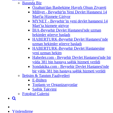
Basında Biz
Özaltun'dan Başhekime Hayırlı Olsun Ziyareti
Milliyet - Beyşehir'in Yeni Devlet Hastanesi 14
Mart'ta Hizmete Giriyor
MYNET - Beyşehir’in yeni devlet hastanesi 14
Mart’ta hizmete giriyor
İHA-Beyşehir Devlet Hastanesi'nde uzman
hekimler göreve başladı
HABERTURK-Beyşehir Devlet Hastanesi’nde
uzman hekimler göreve başladı
HABERTURK-Beyşehir Devlet Hastanesine
yeni uzman hekim
Haberler.com - Beyşehir Devlet Hastanesi'nde bir
yılda 381 bin hastaya sağlık hizmeti verildi
Sondakika.com - Beyşehir Devlet Hastanesi'nde
bir yılda 381 bin hastaya sağlık hizmeti verildi
İletişim & Tanıtım Faaliyetleri
E-Bülten
Toplantı ve Organizasyonlar
Sağlık Takvimi
Fotoğraf Galerisi
Yönlendirme