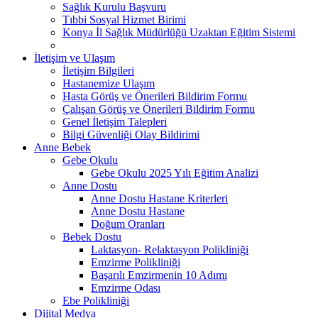
Sağlık Kurulu Başvuru
Tıbbi Sosyal Hizmet Birimi
Konya İl Sağlık Müdürlüğü Uzaktan Eğitim Sistemi
İletişim ve Ulaşım
İletişim Bilgileri
Hastanemize Ulaşım
Hasta Görüş ve Önerileri Bildirim Formu
Çalışan Görüş ve Önerileri Bildirim Formu
Genel İletişim Talepleri
Bilgi Güvenliği Olay Bildirimi
Anne Bebek
Gebe Okulu
Gebe Okulu 2025 Yılı Eğitim Analizi
Anne Dostu
Anne Dostu Hastane Kriterleri
Anne Dostu Hastane
Doğum Oranları
Bebek Dostu
Laktasyon- Relaktasyon Polikliniği
Emzirme Polikliniği
Başarılı Emzirmenin 10 Adımı
Emzirme Odası
Ebe Polikliniği
Dijital Medya