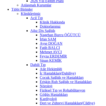
2026 Yılı Eğitim Planı
Anlaşmalı Kurumlar
Tıbbi Birimler
Kliniklerimiz
Acil Tıp
Klinik Hakkında
Doktorlarımız
Ağız Diş Sağlığı
Nagehan Burcu ÖĞÜTÇÜ
İrfan ŞAM
Ayşe DOĞAN
Fatih BALCI
Mehmet AVCI
Feyza ERDEMİR
Sinan KEMİK
Dahili Tıp
Aile Hekimliği
İç Hastalıkları(Dahiliye)
Çocuk Sağlığı ve Hastalıkları
Erişkin Ruh Sağlığı ve Hastalıkları
Nöroloji
Fiziksel Tıp ve Rehabilitasyon
Göğüs Hastalıkları
Kardiyoloji
Deri ve Zührevi Hastalıkları(Cildiye)