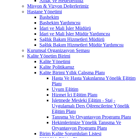
Amaç ve Hedeflerimiz
Misyon & Vizyon Değerlerimiz
Hastane Yönetimi
Başhekim
Başhekim Yardımcısı
İdari ve Mali İşler Müdürü
İdari ve Mali İşler Müdür Yardımcısı
Sağlık Bakım Hizmetleri Müdürü
Sağlık Bakım Hizmetleri Müdür Yardımcısı
Kurumsal Organizasyon Şeması
Kalite Yönetim Birimi
Kalite Yönetimi
Kalite Politikamız
Kalite Birimi Yıllık Çalışma Planı
Hasta Ve Hasta Yakınlarına Yönelik Eğitim
Planı
Uyum Eğitim
Hizmet İçi Eğitim Planı
İşletmede Mesleki Eğitim - Staj -
Uygulamalı Ders Öğrencilerine Yönelik
Eğitim Planı
Tanışma Ve Oryantasyon Programı Planı
Hekimlerimize Yönelik Tanışma Ve
Oryantasyon Programı Planı
Birim Kalite Sorumluları Listesi