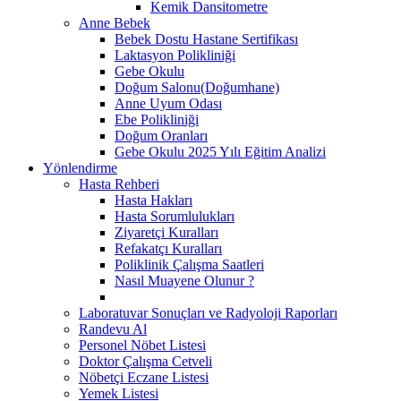
Kemik Dansitometre
Anne Bebek
Bebek Dostu Hastane Sertifikası
Laktasyon Polikliniği
Gebe Okulu
Doğum Salonu(Doğumhane)
Anne Uyum Odası
Ebe Polikliniği
Doğum Oranları
Gebe Okulu 2025 Yılı Eğitim Analizi
Yönlendirme
Hasta Rehberi
Hasta Hakları
Hasta Sorumlulukları
Ziyaretçi Kuralları
Refakatçı Kuralları
Poliklinik Çalışma Saatleri
Nasıl Muayene Olunur ?
Laboratuvar Sonuçları ve Radyoloji Raporları
Randevu Al
Personel Nöbet Listesi
Doktor Çalışma Cetveli
Nöbetçi Eczane Listesi
Yemek Listesi