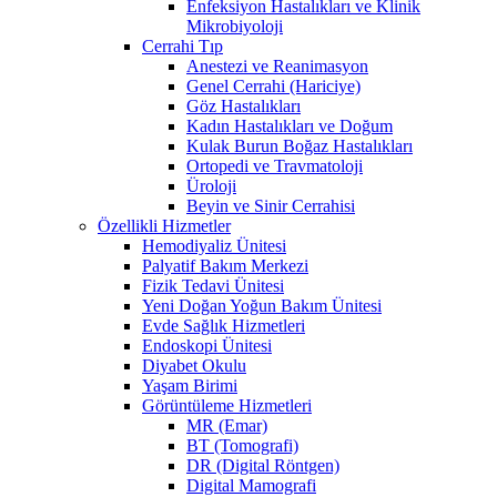
Enfeksiyon Hastalıkları ve Klinik
Mikrobiyoloji
Cerrahi Tıp
Anestezi ve Reanimasyon
Genel Cerrahi (Hariciye)
Göz Hastalıkları
Kadın Hastalıkları ve Doğum
Kulak Burun Boğaz Hastalıkları
Ortopedi ve Travmatoloji
Üroloji
Beyin ve Sinir Cerrahisi
Özellikli Hizmetler
Hemodiyaliz Ünitesi
Palyatif Bakım Merkezi
Fizik Tedavi Ünitesi
Yeni Doğan Yoğun Bakım Ünitesi
Evde Sağlık Hizmetleri
Endoskopi Ünitesi
Diyabet Okulu
Yaşam Birimi
Görüntüleme Hizmetleri
MR (Emar)
BT (Tomografi)
DR (Digital Röntgen)
Digital Mamografi