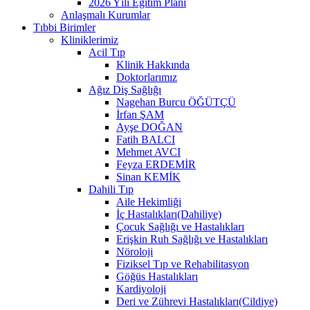
2026 Yılı Eğitim Planı
Anlaşmalı Kurumlar
Tıbbi Birimler
Kliniklerimiz
Acil Tıp
Klinik Hakkında
Doktorlarımız
Ağız Diş Sağlığı
Nagehan Burcu ÖĞÜTÇÜ
İrfan ŞAM
Ayşe DOĞAN
Fatih BALCI
Mehmet AVCI
Feyza ERDEMİR
Sinan KEMİK
Dahili Tıp
Aile Hekimliği
İç Hastalıkları(Dahiliye)
Çocuk Sağlığı ve Hastalıkları
Erişkin Ruh Sağlığı ve Hastalıkları
Nöroloji
Fiziksel Tıp ve Rehabilitasyon
Göğüs Hastalıkları
Kardiyoloji
Deri ve Zührevi Hastalıkları(Cildiye)