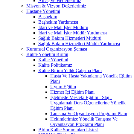
Amaç ve Hedeflerimiz
Misyon & Vizyon Değerlerimiz
Hastane Yönetimi
Başhekim
Başhekim Yardımcısı
İdari ve Mali İşler Müdürü
İdari ve Mali İşler Müdür Yardımcısı
Sağlık Bakım Hizmetleri Müdürü
Sağlık Bakım Hizmetleri Müdür Yardımcısı
Kurumsal Organizasyon Şeması
Kalite Yönetim Birimi
Kalite Yönetimi
Kalite Politikamız
Kalite Birimi Yıllık Çalışma Planı
Hasta Ve Hasta Yakınlarına Yönelik Eğitim
Planı
Uyum Eğitim
Hizmet İçi Eğitim Planı
İşletmede Mesleki Eğitim - Staj -
Uygulamalı Ders Öğrencilerine Yönelik
Eğitim Planı
Tanışma Ve Oryantasyon Programı Planı
Hekimlerimize Yönelik Tanışma Ve
Oryantasyon Programı Planı
Birim Kalite Sorumluları Listesi