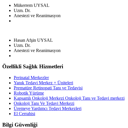
Mükerrem UYSAL
Uzm. Dr.
Anestezi ve Reanimasyon
Hasan Afşin UYSAL
Uzm. Dr.
Anestezi ve Reanimasyon
Özellikli Sağlık Hizmetleri
Perinatal Merkezler
Yanık Tedavi Merkez + Üniteleri
Prematüre Retinopati Tanı ve Tedavisi
Robotik Yürüme
Kapsamlı Onkoloji Merkezi Onkoloji Tanı ve Tedavi merkezi
Onkoloji Tanı Ve Tedavi Merkezi
Üremeye Yardımcı Tedavi Merkezleri
El Cerrahisi
Bilgi Güvenliği