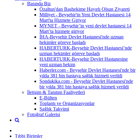
Basında Biz
Özaltun'dan Başhekime Hayırlı Olsun Ziyareti
Milliyet - Beyşehir'in Yeni Devlet Hastanesi 14
Mart'ta Hizmete Giriyor
MYNET - Beyşehir’in yeni devlet hastanesi 14
Mart’ta hizmete giriyor
İHA-Beyşehir Devlet Hastanesi'nde uzman
hekimler göreve başladı
HABERTURK-Beyşehir Devlet Hastanesi’nde
uzman hekimler göreve başladı
HABERTURK-Beyşehir Devlet Hastanesine
yeni uzman hekim
Haberler.com - Beyşehir Devlet Hastanesi'nde bir
yılda 381 bin hastaya sağlık hizmeti verildi
Sondakika.com - Beyşehir Devlet Hastanesi'nde
bir yılda 381 bin hastaya sağlık hizmeti verildi
İletişim & Tanıtım Faaliyetleri
E-Bülten
Toplantı ve Organizasyonlar
Sağlık Takvimi
Fotoğraf Galerisi
Tıbbi Birimler