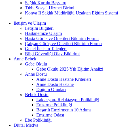
Sağlık Kurulu Başvuru
Tıbbi Sosyal Hizmet Birimi
Konya İl Sağlık Müdürlüğü Uzaktan Eğitim Sistemi
İletişim ve Ulaşım
İletişim Bilgileri
Hastanemize Ulaşım
Hasta Görüş ve Önerileri Bildirim Formu
Çalışan Görüş ve Önerileri Bildirim Formu
Genel İletişim Talepleri
Bilgi Güvenliği Olay Bildirimi
Anne Bebek
Gebe Okulu
Gebe Okulu 2025 Yılı Eğitim Analizi
Anne Dostu
Anne Dostu Hastane Kriterleri
Anne Dostu Hastane
Doğum Oranları
Bebek Dostu
Laktasyon- Relaktasyon Polikliniği
Emzirme Polikliniği
Başarılı Emzirmenin 10 Adımı
Emzirme Odası
Ebe Polikliniği
Dijital Medya