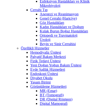
Enfeksiyon Hastalıkları ve Klinik
Mikrobiyoloji
Cerrahi Tıp
Anestezi ve Reanimasyon
Genel Cerrahi (Hariciye)
Göz Hastalıkları
Kadın Hastalıkları ve Doğum
Kulak Burun Boğaz Hastalıkları
Ortopedi ve Travmatoloji
Üroloji
Beyin ve Sinir Cerrahisi
Özellikli Hizmetler
Hemodiyaliz Ünitesi
Palyatif Bakım Merkezi
Fizik Tedavi Ünitesi
Yeni Doğan Yoğun Bakım Ünitesi
Evde Sağlık Hizmetleri
Endoskopi Ünitesi
Diyabet Okulu
Yaşam Birimi
Görüntüleme Hizmetleri
MR (Emar)
BT (Tomografi)
DR (Digital Röntgen)
Digital Mamografi