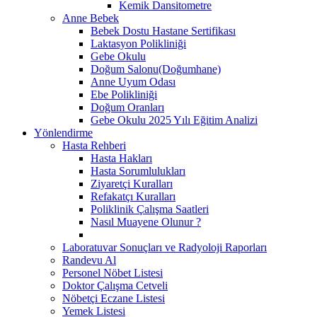
Kemik Dansitometre
Anne Bebek
Bebek Dostu Hastane Sertifikası
Laktasyon Polikliniği
Gebe Okulu
Doğum Salonu(Doğumhane)
Anne Uyum Odası
Ebe Polikliniği
Doğum Oranları
Gebe Okulu 2025 Yılı Eğitim Analizi
Yönlendirme
Hasta Rehberi
Hasta Hakları
Hasta Sorumlulukları
Ziyaretçi Kuralları
Refakatçı Kuralları
Poliklinik Çalışma Saatleri
Nasıl Muayene Olunur ?
Laboratuvar Sonuçları ve Radyoloji Raporları
Randevu Al
Personel Nöbet Listesi
Doktor Çalışma Cetveli
Nöbetçi Eczane Listesi
Yemek Listesi