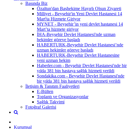
Basında Biz
Özaltun'dan Başhekime Hayırlı Olsun Ziyareti
Milliyet - Beyşehir'in Yeni Devlet Hastanesi 14
Mart'ta Hizmete Giriyor
MYNET - Beyşehir’in yeni devlet hastanesi 14
Mart’ta hizmete giriyor
İHA-Beyşehir Devlet Hastanesi'nde uzman
hekimler göreve başladı
HABERTURK-Beyşehir Devlet Hastanesi’nde
uzman hekimler göreve başladı
HABERTURK-Beyşehir Devlet Hastanesine
yeni uzman hekim
Haberler.com - Beyşehir Devlet Hastanesi'nde bir
yılda 381 bin hastaya sağlık hizmeti verildi
Sondakika.com - Beyşehir Devlet Hastanesi'nde
bir yılda 381 bin hastaya sağlık hizmeti verildi
İletişim & Tanıtım Faaliyetleri
E-Bülten
Toplantı ve Organizasyonlar
Sağlık Takvimi
Fotoğraf Galerisi
Kurumsal