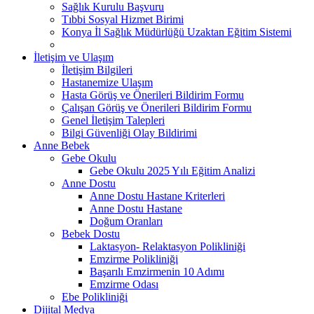
Sağlık Kurulu Başvuru
Tıbbi Sosyal Hizmet Birimi
Konya İl Sağlık Müdürlüğü Uzaktan Eğitim Sistemi
İletişim ve Ulaşım
İletişim Bilgileri
Hastanemize Ulaşım
Hasta Görüş ve Önerileri Bildirim Formu
Çalışan Görüş ve Önerileri Bildirim Formu
Genel İletişim Talepleri
Bilgi Güvenliği Olay Bildirimi
Anne Bebek
Gebe Okulu
Gebe Okulu 2025 Yılı Eğitim Analizi
Anne Dostu
Anne Dostu Hastane Kriterleri
Anne Dostu Hastane
Doğum Oranları
Bebek Dostu
Laktasyon- Relaktasyon Polikliniği
Emzirme Polikliniği
Başarılı Emzirmenin 10 Adımı
Emzirme Odası
Ebe Polikliniği
Dijital Medya