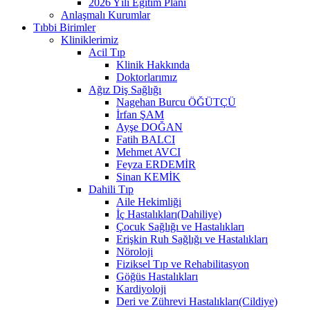
2026 Yılı Eğitim Planı
Anlaşmalı Kurumlar
Tıbbi Birimler
Kliniklerimiz
Acil Tıp
Klinik Hakkında
Doktorlarımız
Ağız Diş Sağlığı
Nagehan Burcu ÖĞÜTÇÜ
İrfan ŞAM
Ayşe DOĞAN
Fatih BALCI
Mehmet AVCI
Feyza ERDEMİR
Sinan KEMİK
Dahili Tıp
Aile Hekimliği
İç Hastalıkları(Dahiliye)
Çocuk Sağlığı ve Hastalıkları
Erişkin Ruh Sağlığı ve Hastalıkları
Nöroloji
Fiziksel Tıp ve Rehabilitasyon
Göğüs Hastalıkları
Kardiyoloji
Deri ve Zührevi Hastalıkları(Cildiye)