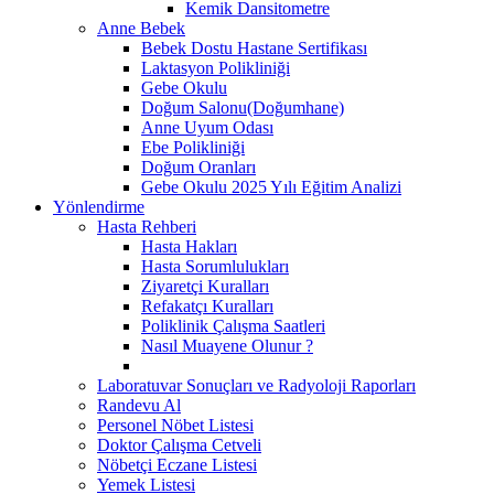
Kemik Dansitometre
Anne Bebek
Bebek Dostu Hastane Sertifikası
Laktasyon Polikliniği
Gebe Okulu
Doğum Salonu(Doğumhane)
Anne Uyum Odası
Ebe Polikliniği
Doğum Oranları
Gebe Okulu 2025 Yılı Eğitim Analizi
Yönlendirme
Hasta Rehberi
Hasta Hakları
Hasta Sorumlulukları
Ziyaretçi Kuralları
Refakatçı Kuralları
Poliklinik Çalışma Saatleri
Nasıl Muayene Olunur ?
Laboratuvar Sonuçları ve Radyoloji Raporları
Randevu Al
Personel Nöbet Listesi
Doktor Çalışma Cetveli
Nöbetçi Eczane Listesi
Yemek Listesi