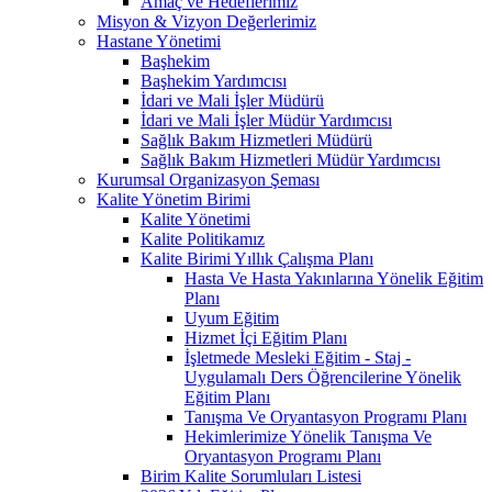
Amaç ve Hedeflerimiz
Misyon & Vizyon Değerlerimiz
Hastane Yönetimi
Başhekim
Başhekim Yardımcısı
İdari ve Mali İşler Müdürü
İdari ve Mali İşler Müdür Yardımcısı
Sağlık Bakım Hizmetleri Müdürü
Sağlık Bakım Hizmetleri Müdür Yardımcısı
Kurumsal Organizasyon Şeması
Kalite Yönetim Birimi
Kalite Yönetimi
Kalite Politikamız
Kalite Birimi Yıllık Çalışma Planı
Hasta Ve Hasta Yakınlarına Yönelik Eğitim
Planı
Uyum Eğitim
Hizmet İçi Eğitim Planı
İşletmede Mesleki Eğitim - Staj -
Uygulamalı Ders Öğrencilerine Yönelik
Eğitim Planı
Tanışma Ve Oryantasyon Programı Planı
Hekimlerimize Yönelik Tanışma Ve
Oryantasyon Programı Planı
Birim Kalite Sorumluları Listesi