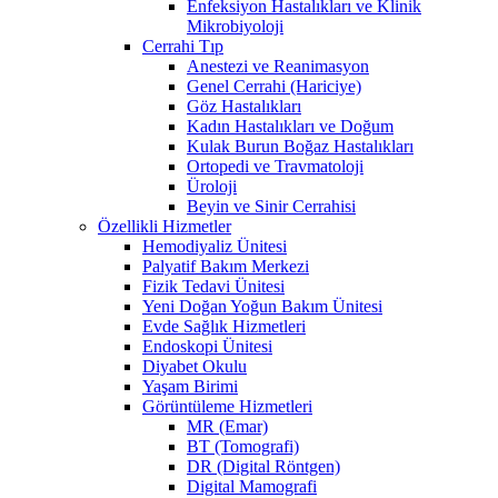
Enfeksiyon Hastalıkları ve Klinik
Mikrobiyoloji
Cerrahi Tıp
Anestezi ve Reanimasyon
Genel Cerrahi (Hariciye)
Göz Hastalıkları
Kadın Hastalıkları ve Doğum
Kulak Burun Boğaz Hastalıkları
Ortopedi ve Travmatoloji
Üroloji
Beyin ve Sinir Cerrahisi
Özellikli Hizmetler
Hemodiyaliz Ünitesi
Palyatif Bakım Merkezi
Fizik Tedavi Ünitesi
Yeni Doğan Yoğun Bakım Ünitesi
Evde Sağlık Hizmetleri
Endoskopi Ünitesi
Diyabet Okulu
Yaşam Birimi
Görüntüleme Hizmetleri
MR (Emar)
BT (Tomografi)
DR (Digital Röntgen)
Digital Mamografi