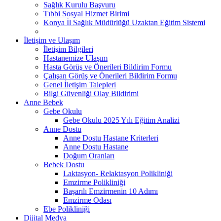
Sağlık Kurulu Başvuru
Tıbbi Sosyal Hizmet Birimi
Konya İl Sağlık Müdürlüğü Uzaktan Eğitim Sistemi
İletişim ve Ulaşım
İletişim Bilgileri
Hastanemize Ulaşım
Hasta Görüş ve Önerileri Bildirim Formu
Çalışan Görüş ve Önerileri Bildirim Formu
Genel İletişim Talepleri
Bilgi Güvenliği Olay Bildirimi
Anne Bebek
Gebe Okulu
Gebe Okulu 2025 Yılı Eğitim Analizi
Anne Dostu
Anne Dostu Hastane Kriterleri
Anne Dostu Hastane
Doğum Oranları
Bebek Dostu
Laktasyon- Relaktasyon Polikliniği
Emzirme Polikliniği
Başarılı Emzirmenin 10 Adımı
Emzirme Odası
Ebe Polikliniği
Dijital Medya