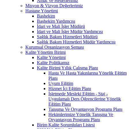
Amaç ve Hedeflerimiz
Misyon & Vizyon Değerlerimiz
Hastane Yönetimi
Başhekim
Başhekim Yardımcısı
İdari ve Mali İşler Müdürü
İdari ve Mali İşler Müdür Yardımcısı
Sağlık Bakım Hizmetleri Müdürü
Sağlık Bakım Hizmetleri Müdür Yardımcısı
Kurumsal Organizasyon Şeması
Kalite Yönetim Birimi
Kalite Yönetimi
Kalite Politikamız
Kalite Birimi Yıllık Çalışma Planı
Hasta Ve Hasta Yakınlarına Yönelik Eğitim
Planı
Uyum Eğitim
Hizmet İçi Eğitim Planı
İşletmede Mesleki Eğitim - Staj -
Uygulamalı Ders Öğrencilerine Yönelik
Eğitim Planı
Tanışma Ve Oryantasyon Programı Planı
Hekimlerimize Yönelik Tanışma Ve
Oryantasyon Programı Planı
Birim Kalite Sorumluları Listesi