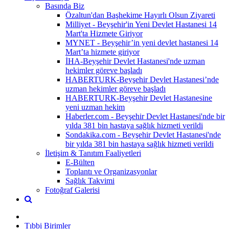
Basında Biz
Özaltun'dan Başhekime Hayırlı Olsun Ziyareti
Milliyet - Beyşehir'in Yeni Devlet Hastanesi 14
Mart'ta Hizmete Giriyor
MYNET - Beyşehir’in yeni devlet hastanesi 14
Mart’ta hizmete giriyor
İHA-Beyşehir Devlet Hastanesi'nde uzman
hekimler göreve başladı
HABERTURK-Beyşehir Devlet Hastanesi’nde
uzman hekimler göreve başladı
HABERTURK-Beyşehir Devlet Hastanesine
yeni uzman hekim
Haberler.com - Beyşehir Devlet Hastanesi'nde bir
yılda 381 bin hastaya sağlık hizmeti verildi
Sondakika.com - Beyşehir Devlet Hastanesi'nde
bir yılda 381 bin hastaya sağlık hizmeti verildi
İletişim & Tanıtım Faaliyetleri
E-Bülten
Toplantı ve Organizasyonlar
Sağlık Takvimi
Fotoğraf Galerisi
Tıbbi Birimler