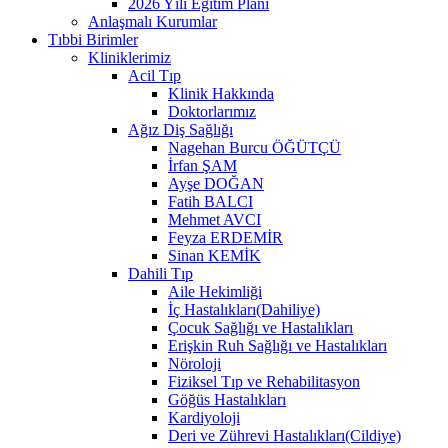
2026 Yılı Eğitim Planı
Anlaşmalı Kurumlar
Tıbbi Birimler
Kliniklerimiz
Acil Tıp
Klinik Hakkında
Doktorlarımız
Ağız Diş Sağlığı
Nagehan Burcu ÖĞÜTÇÜ
İrfan ŞAM
Ayşe DOĞAN
Fatih BALCI
Mehmet AVCI
Feyza ERDEMİR
Sinan KEMİK
Dahili Tıp
Aile Hekimliği
İç Hastalıkları(Dahiliye)
Çocuk Sağlığı ve Hastalıkları
Erişkin Ruh Sağlığı ve Hastalıkları
Nöroloji
Fiziksel Tıp ve Rehabilitasyon
Göğüs Hastalıkları
Kardiyoloji
Deri ve Zührevi Hastalıkları(Cildiye)