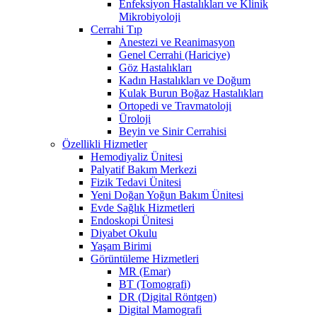
Enfeksiyon Hastalıkları ve Klinik
Mikrobiyoloji
Cerrahi Tıp
Anestezi ve Reanimasyon
Genel Cerrahi (Hariciye)
Göz Hastalıkları
Kadın Hastalıkları ve Doğum
Kulak Burun Boğaz Hastalıkları
Ortopedi ve Travmatoloji
Üroloji
Beyin ve Sinir Cerrahisi
Özellikli Hizmetler
Hemodiyaliz Ünitesi
Palyatif Bakım Merkezi
Fizik Tedavi Ünitesi
Yeni Doğan Yoğun Bakım Ünitesi
Evde Sağlık Hizmetleri
Endoskopi Ünitesi
Diyabet Okulu
Yaşam Birimi
Görüntüleme Hizmetleri
MR (Emar)
BT (Tomografi)
DR (Digital Röntgen)
Digital Mamografi