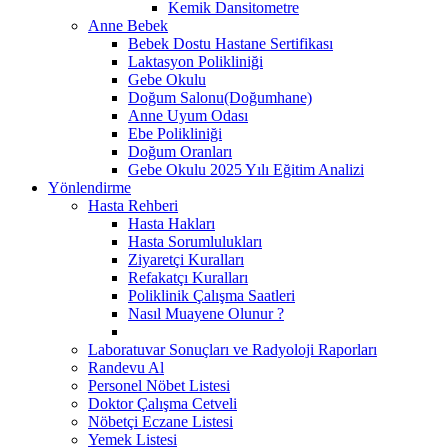
Kemik Dansitometre
Anne Bebek
Bebek Dostu Hastane Sertifikası
Laktasyon Polikliniği
Gebe Okulu
Doğum Salonu(Doğumhane)
Anne Uyum Odası
Ebe Polikliniği
Doğum Oranları
Gebe Okulu 2025 Yılı Eğitim Analizi
Yönlendirme
Hasta Rehberi
Hasta Hakları
Hasta Sorumlulukları
Ziyaretçi Kuralları
Refakatçı Kuralları
Poliklinik Çalışma Saatleri
Nasıl Muayene Olunur ?
Laboratuvar Sonuçları ve Radyoloji Raporları
Randevu Al
Personel Nöbet Listesi
Doktor Çalışma Cetveli
Nöbetçi Eczane Listesi
Yemek Listesi