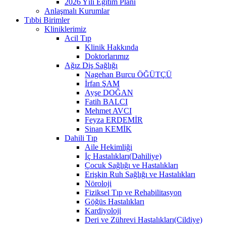
2026 Yılı Eğitim Planı
Anlaşmalı Kurumlar
Tıbbi Birimler
Kliniklerimiz
Acil Tıp
Klinik Hakkında
Doktorlarımız
Ağız Diş Sağlığı
Nagehan Burcu ÖĞÜTÇÜ
İrfan ŞAM
Ayşe DOĞAN
Fatih BALCI
Mehmet AVCI
Feyza ERDEMİR
Sinan KEMİK
Dahili Tıp
Aile Hekimliği
İç Hastalıkları(Dahiliye)
Çocuk Sağlığı ve Hastalıkları
Erişkin Ruh Sağlığı ve Hastalıkları
Nöroloji
Fiziksel Tıp ve Rehabilitasyon
Göğüs Hastalıkları
Kardiyoloji
Deri ve Zührevi Hastalıkları(Cildiye)