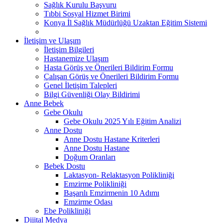
Sağlık Kurulu Başvuru
Tıbbi Sosyal Hizmet Birimi
Konya İl Sağlık Müdürlüğü Uzaktan Eğitim Sistemi
İletişim ve Ulaşım
İletişim Bilgileri
Hastanemize Ulaşım
Hasta Görüş ve Önerileri Bildirim Formu
Çalışan Görüş ve Önerileri Bildirim Formu
Genel İletişim Talepleri
Bilgi Güvenliği Olay Bildirimi
Anne Bebek
Gebe Okulu
Gebe Okulu 2025 Yılı Eğitim Analizi
Anne Dostu
Anne Dostu Hastane Kriterleri
Anne Dostu Hastane
Doğum Oranları
Bebek Dostu
Laktasyon- Relaktasyon Polikliniği
Emzirme Polikliniği
Başarılı Emzirmenin 10 Adımı
Emzirme Odası
Ebe Polikliniği
Dijital Medya