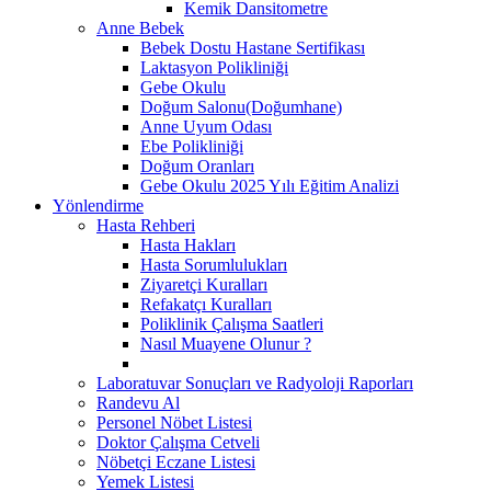
Kemik Dansitometre
Anne Bebek
Bebek Dostu Hastane Sertifikası
Laktasyon Polikliniği
Gebe Okulu
Doğum Salonu(Doğumhane)
Anne Uyum Odası
Ebe Polikliniği
Doğum Oranları
Gebe Okulu 2025 Yılı Eğitim Analizi
Yönlendirme
Hasta Rehberi
Hasta Hakları
Hasta Sorumlulukları
Ziyaretçi Kuralları
Refakatçı Kuralları
Poliklinik Çalışma Saatleri
Nasıl Muayene Olunur ?
Laboratuvar Sonuçları ve Radyoloji Raporları
Randevu Al
Personel Nöbet Listesi
Doktor Çalışma Cetveli
Nöbetçi Eczane Listesi
Yemek Listesi