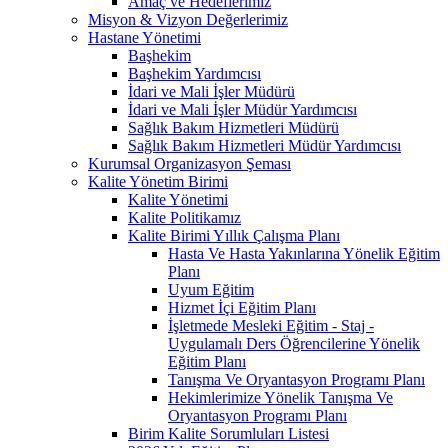
Amaç ve Hedeflerimiz
Misyon & Vizyon Değerlerimiz
Hastane Yönetimi
Başhekim
Başhekim Yardımcısı
İdari ve Mali İşler Müdürü
İdari ve Mali İşler Müdür Yardımcısı
Sağlık Bakım Hizmetleri Müdürü
Sağlık Bakım Hizmetleri Müdür Yardımcısı
Kurumsal Organizasyon Şeması
Kalite Yönetim Birimi
Kalite Yönetimi
Kalite Politikamız
Kalite Birimi Yıllık Çalışma Planı
Hasta Ve Hasta Yakınlarına Yönelik Eğitim
Planı
Uyum Eğitim
Hizmet İçi Eğitim Planı
İşletmede Mesleki Eğitim - Staj -
Uygulamalı Ders Öğrencilerine Yönelik
Eğitim Planı
Tanışma Ve Oryantasyon Programı Planı
Hekimlerimize Yönelik Tanışma Ve
Oryantasyon Programı Planı
Birim Kalite Sorumluları Listesi