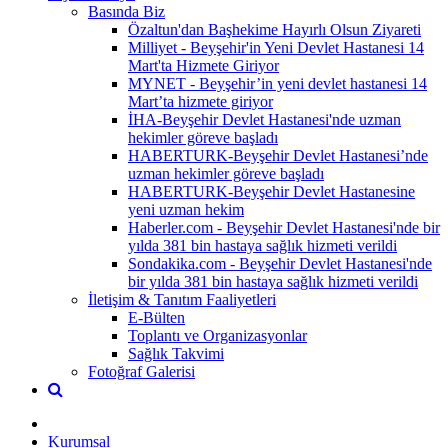
Basında Biz
Özaltun'dan Başhekime Hayırlı Olsun Ziyareti
Milliyet - Beyşehir'in Yeni Devlet Hastanesi 14
Mart'ta Hizmete Giriyor
MYNET - Beyşehir’in yeni devlet hastanesi 14
Mart’ta hizmete giriyor
İHA-Beyşehir Devlet Hastanesi'nde uzman
hekimler göreve başladı
HABERTURK-Beyşehir Devlet Hastanesi’nde
uzman hekimler göreve başladı
HABERTURK-Beyşehir Devlet Hastanesine
yeni uzman hekim
Haberler.com - Beyşehir Devlet Hastanesi'nde bir
yılda 381 bin hastaya sağlık hizmeti verildi
Sondakika.com - Beyşehir Devlet Hastanesi'nde
bir yılda 381 bin hastaya sağlık hizmeti verildi
İletişim & Tanıtım Faaliyetleri
E-Bülten
Toplantı ve Organizasyonlar
Sağlık Takvimi
Fotoğraf Galerisi
Kurumsal