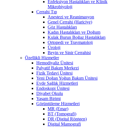
Enfeksiyon Hastalıkları ve Klinik
Mikrobiyoloji
Cerrahi Tıp
Anestezi ve Reanimasyon
Genel Cerrahi (Hariciye)
Göz Hastalıkları
Kadın Hastalıkları ve Doğum
Kulak Burun Boğaz Hastalıkları
Ortopedi ve Travmatoloji
Üroloji
Beyin ve Sinir Cerrahisi
Özellikli Hizmetler
Hemodiyaliz Ünitesi
Palyatif Bakım Merkezi
Fizik Tedavi Ünitesi
Yeni Doğan Yoğun Bakım Ünitesi
Evde Sağlık Hizmetleri
Endoskopi Ünitesi
Diyabet Okulu
Yaşam Birimi
Görüntüleme Hizmetleri
MR (Emar)
BT (Tomografi)
DR (Digital Röntgen)
Digital Mamografi