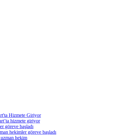
rt'ta Hizmete Giriyor
t’ta hizmete giriyor
r göreve başladı
n hekimler göreve başladı
 uzman hekim