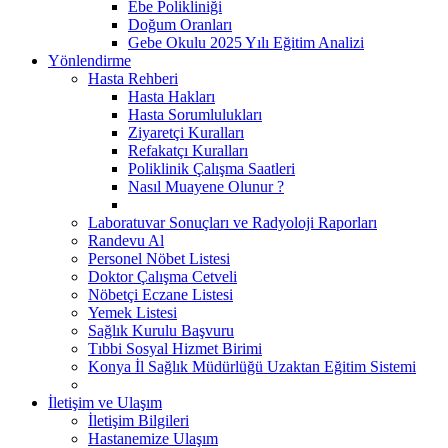
Ebe Polikliniği
Doğum Oranları
Gebe Okulu 2025 Yılı Eğitim Analizi
Yönlendirme
Hasta Rehberi
Hasta Hakları
Hasta Sorumlulukları
Ziyaretçi Kuralları
Refakatçı Kuralları
Poliklinik Çalışma Saatleri
Nasıl Muayene Olunur ?
Laboratuvar Sonuçları ve Radyoloji Raporları
Randevu Al
Personel Nöbet Listesi
Doktor Çalışma Cetveli
Nöbetçi Eczane Listesi
Yemek Listesi
Sağlık Kurulu Başvuru
Tıbbi Sosyal Hizmet Birimi
Konya İl Sağlık Müdürlüğü Uzaktan Eğitim Sistemi
İletişim ve Ulaşım
İletişim Bilgileri
Hastanemize Ulaşım