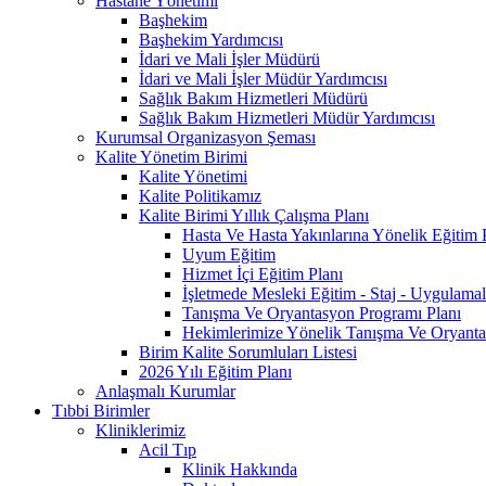
Hastane Yönetimi
Başhekim
Başhekim Yardımcısı
İdari ve Mali İşler Müdürü
İdari ve Mali İşler Müdür Yardımcısı
Sağlık Bakım Hizmetleri Müdürü
Sağlık Bakım Hizmetleri Müdür Yardımcısı
Kurumsal Organizasyon Şeması
Kalite Yönetim Birimi
Kalite Yönetimi
Kalite Politikamız
Kalite Birimi Yıllık Çalışma Planı
Hasta Ve Hasta Yakınlarına Yönelik Eğitim 
Uyum Eğitim
Hizmet İçi Eğitim Planı
İşletmede Mesleki Eğitim - Staj - Uygulamal
Tanışma Ve Oryantasyon Programı Planı
Hekimlerimize Yönelik Tanışma Ve Oryanta
Birim Kalite Sorumluları Listesi
2026 Yılı Eğitim Planı
Anlaşmalı Kurumlar
Tıbbi Birimler
Kliniklerimiz
Acil Tıp
Klinik Hakkında