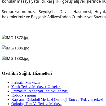
konular masaya yatırıldı, karşılıklı görüş alışverişlerinde b
Sempozyumumuza Seydişehir Devlet Hastanesi, Hüyük De
hekimlerimiz ve Beyşehir Adliyesi’nden Cumhuriyet Savcılar
Özellikli Sağlık Hizmetleri
Perinatal Merkezler
Yanık Tedavi Merkez + Üniteleri
Prematüre Retinopati Tanı ve Tedavisi
Robotik Yürüme
Kapsamlı Onkoloji Merkezi Onkoloji Tanı ve Tedavi merkezi
Onkoloji Tanı Ve Tedavi Merkezi