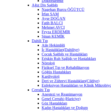
Doktorlarımız
Ağız Diş Sağlığı
Nagehan Burcu ÖĞÜTÇÜ
İrfan ŞAM
Ayşe DOĞAN
Fatih BALCI
Mehmet AVCI
Feyza ERDEMİR
Sinan KEMİK
Dahili Tıp
Aile Hekimliği
İç Hastalıkları(Dahiliye)
Çocuk Sağlığı ve Hastalıkları
Erişkin Ruh Sağlığı ve Hastalıkları
Nöroloji
Fiziksel Tıp ve Rehabilitasyon
Göğüs Hastalıkları
Kardiyoloji
Deri ve Zührevi Hastalıkları(Cildiye)
Enfeksiyon Hastalıkları ve Klinik Mikrobiyo
Cerrahi Tıp
Anestezi ve Reanimasyon
Genel Cerrahi (Hariciye)
Göz Hastalıkları
Kadın Hastalıkları ve Doğum