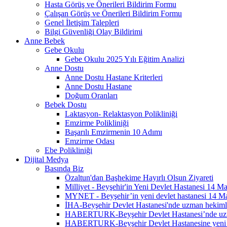
Hasta Görüş ve Önerileri Bildirim Formu
Çalışan Görüş ve Önerileri Bildirim Formu
Genel İletişim Talepleri
Bilgi Güvenliği Olay Bildirimi
Anne Bebek
Gebe Okulu
Gebe Okulu 2025 Yılı Eğitim Analizi
Anne Dostu
Anne Dostu Hastane Kriterleri
Anne Dostu Hastane
Doğum Oranları
Bebek Dostu
Laktasyon- Relaktasyon Polikliniği
Emzirme Polikliniği
Başarılı Emzirmenin 10 Adımı
Emzirme Odası
Ebe Polikliniği
Dijital Medya
Basında Biz
Özaltun'dan Başhekime Hayırlı Olsun Ziyareti
Milliyet - Beyşehir'in Yeni Devlet Hastanesi 14 Ma
MYNET - Beyşehir’in yeni devlet hastanesi 14 Mar
İHA-Beyşehir Devlet Hastanesi'nde uzman hekimle
HABERTURK-Beyşehir Devlet Hastanesi’nde uzma
HABERTURK-Beyşehir Devlet Hastanesine yeni