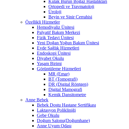
Kulak Burun Boğaz Hastalıkları
Ortopedi ve Travmatoloji
Üroloji
Beyin ve Sinir Cerrahisi
Özellikli Hizmetler
Hemodiyaliz Ünitesi
Palyatif Bakım Merkezi
Fizik Tedavi Ünitesi
Yeni Doğan Yoğun Bakım Ünitesi
Evde Sağlık Hizmetleri
Endoskopi Ünitesi
Diyabet Okulu
Yaşam Birimi
Görüntüleme Hizmetleri
MR (Emar)
BT (Tomografi)
DR (Digital Röntgen)
Digital Mamografi
Kemik Dansitometre
Anne Bebek
Bebek Dostu Hastane Sertifikası
Laktasyon Polikliniği
Gebe Okulu
Doğum Salonu(Doğumhane)
Anne Uyum Odası