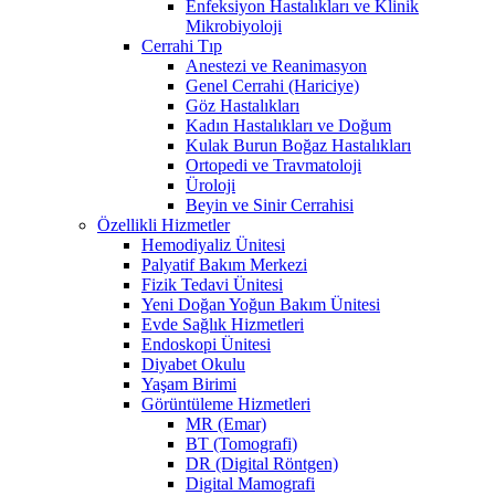
Enfeksiyon Hastalıkları ve Klinik
Mikrobiyoloji
Cerrahi Tıp
Anestezi ve Reanimasyon
Genel Cerrahi (Hariciye)
Göz Hastalıkları
Kadın Hastalıkları ve Doğum
Kulak Burun Boğaz Hastalıkları
Ortopedi ve Travmatoloji
Üroloji
Beyin ve Sinir Cerrahisi
Özellikli Hizmetler
Hemodiyaliz Ünitesi
Palyatif Bakım Merkezi
Fizik Tedavi Ünitesi
Yeni Doğan Yoğun Bakım Ünitesi
Evde Sağlık Hizmetleri
Endoskopi Ünitesi
Diyabet Okulu
Yaşam Birimi
Görüntüleme Hizmetleri
MR (Emar)
BT (Tomografi)
DR (Digital Röntgen)
Digital Mamografi