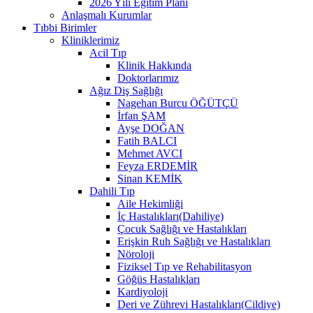
2026 Yılı Eğitim Planı
Anlaşmalı Kurumlar
Tıbbi Birimler
Kliniklerimiz
Acil Tıp
Klinik Hakkında
Doktorlarımız
Ağız Diş Sağlığı
Nagehan Burcu ÖĞÜTÇÜ
İrfan ŞAM
Ayşe DOĞAN
Fatih BALCI
Mehmet AVCI
Feyza ERDEMİR
Sinan KEMİK
Dahili Tıp
Aile Hekimliği
İç Hastalıkları(Dahiliye)
Çocuk Sağlığı ve Hastalıkları
Erişkin Ruh Sağlığı ve Hastalıkları
Nöroloji
Fiziksel Tıp ve Rehabilitasyon
Göğüs Hastalıkları
Kardiyoloji
Deri ve Zührevi Hastalıkları(Cildiye)