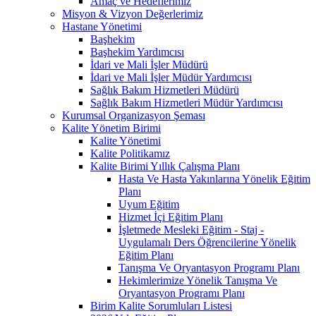
Amaç ve Hedeflerimiz
Misyon & Vizyon Değerlerimiz
Hastane Yönetimi
Başhekim
Başhekim Yardımcısı
İdari ve Mali İşler Müdürü
İdari ve Mali İşler Müdür Yardımcısı
Sağlık Bakım Hizmetleri Müdürü
Sağlık Bakım Hizmetleri Müdür Yardımcısı
Kurumsal Organizasyon Şeması
Kalite Yönetim Birimi
Kalite Yönetimi
Kalite Politikamız
Kalite Birimi Yıllık Çalışma Planı
Hasta Ve Hasta Yakınlarına Yönelik Eğitim
Planı
Uyum Eğitim
Hizmet İçi Eğitim Planı
İşletmede Mesleki Eğitim - Staj -
Uygulamalı Ders Öğrencilerine Yönelik
Eğitim Planı
Tanışma Ve Oryantasyon Programı Planı
Hekimlerimize Yönelik Tanışma Ve
Oryantasyon Programı Planı
Birim Kalite Sorumluları Listesi