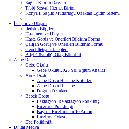
Sağlık Kurulu Başvuru
Tıbbi Sosyal Hizmet Birimi
Konya İl Sağlık Müdürlüğü Uzaktan Eğitim Sistemi
İletişim ve Ulaşım
İletişim Bilgileri
Hastanemize Ulaşım
Hasta Görüş ve Önerileri Bildirim Formu
Çalışan Görüş ve Önerileri Bildirim Formu
Genel İletişim Talepleri
Bilgi Güvenliği Olay Bildirimi
Anne Bebek
Gebe Okulu
Gebe Okulu 2025 Yılı Eğitim Analizi
Anne Dostu
Anne Dostu Hastane Kriterleri
Anne Dostu Hastane
Doğum Oranları
Bebek Dostu
Laktasyon- Relaktasyon Polikliniği
Emzirme Polikliniği
Başarılı Emzirmenin 10 Adımı
Emzirme Odası
Ebe Polikliniği
Dijital Medya