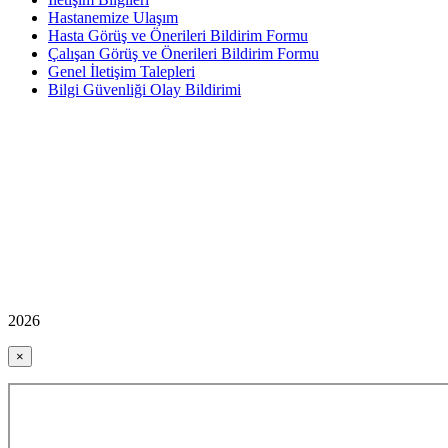
Hastanemize Ulaşım
Hasta Görüş ve Önerileri Bildirim Formu
Çalışan Görüş ve Önerileri Bildirim Formu
Genel İletişim Talepleri
Bilgi Güvenliği Olay Bildirimi
2026
×