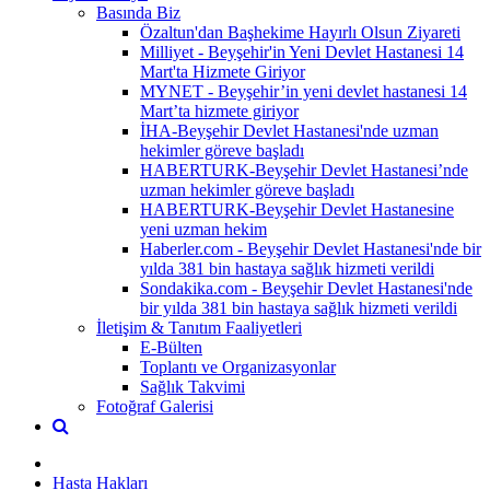
Basında Biz
Özaltun'dan Başhekime Hayırlı Olsun Ziyareti
Milliyet - Beyşehir'in Yeni Devlet Hastanesi 14
Mart'ta Hizmete Giriyor
MYNET - Beyşehir’in yeni devlet hastanesi 14
Mart’ta hizmete giriyor
İHA-Beyşehir Devlet Hastanesi'nde uzman
hekimler göreve başladı
HABERTURK-Beyşehir Devlet Hastanesi’nde
uzman hekimler göreve başladı
HABERTURK-Beyşehir Devlet Hastanesine
yeni uzman hekim
Haberler.com - Beyşehir Devlet Hastanesi'nde bir
yılda 381 bin hastaya sağlık hizmeti verildi
Sondakika.com - Beyşehir Devlet Hastanesi'nde
bir yılda 381 bin hastaya sağlık hizmeti verildi
İletişim & Tanıtım Faaliyetleri
E-Bülten
Toplantı ve Organizasyonlar
Sağlık Takvimi
Fotoğraf Galerisi
Hasta Hakları