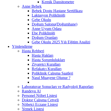
Kemik Dansitometre
Anne Bebek
Bebek Dostu Hastane Sertifikası
Laktasyon Polikliniği
Gebe Okulu
Doğum Salonu(Doğumhane)
Anne Uyum Odası
Ebe Polikliniği
Doğum Oranları
Gebe Okulu 2025 Yılı Eğitim Analizi
Yönlendirme
Hasta Rehberi
Hasta Hakları
Hasta Sorumlulukları
Ziyaretçi Kuralları
Refakatçı Kuralları
Poliklinik Çalışma Saatleri
Nasıl Muayene Olunur ?
Laboratuvar Sonuçları ve Radyoloji Raporları
Randevu Al
Personel Nöbet Listesi
Doktor Çalışma Cetveli
Nöbetçi Eczane Listesi
Yemek Listesi