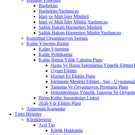
Hastane Yönetimi
Başhekim
Başhekim Yardımcısı
İdari ve Mali İşler Müdürü
İdari ve Mali İşler Müdür Yardımcısı
Sağlık Bakım Hizmetleri Müdürü
Sağlık Bakım Hizmetleri Müdür Yardımcısı
Kurumsal Organizasyon Şeması
Kalite Yönetim Birimi
Kalite Yönetimi
Kalite Politikamız
Kalite Birimi Yıllık Çalışma Planı
Hasta Ve Hasta Yakınlarına Yönelik Eğitim 
Uyum Eğitim
Hizmet İçi Eğitim Planı
İşletmede Mesleki Eğitim - Staj - Uygulamal
Tanışma Ve Oryantasyon Programı Planı
Hekimlerimize Yönelik Tanışma Ve Oryanta
Birim Kalite Sorumluları Listesi
2026 Yılı Eğitim Planı
Anlaşmalı Kurumlar
Tıbbi Birimler
Kliniklerimiz
Acil Tıp
Klinik Hakkında