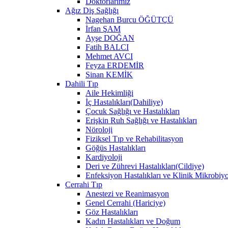
Doktorlarımız
Ağız Diş Sağlığı
Nagehan Burcu ÖĞÜTÇÜ
İrfan ŞAM
Ayşe DOĞAN
Fatih BALCI
Mehmet AVCI
Feyza ERDEMİR
Sinan KEMİK
Dahili Tıp
Aile Hekimliği
İç Hastalıkları(Dahiliye)
Çocuk Sağlığı ve Hastalıkları
Erişkin Ruh Sağlığı ve Hastalıkları
Nöroloji
Fiziksel Tıp ve Rehabilitasyon
Göğüs Hastalıkları
Kardiyoloji
Deri ve Zührevi Hastalıkları(Cildiye)
Enfeksiyon Hastalıkları ve Klinik Mikrobiyo
Cerrahi Tıp
Anestezi ve Reanimasyon
Genel Cerrahi (Hariciye)
Göz Hastalıkları
Kadın Hastalıkları ve Doğum