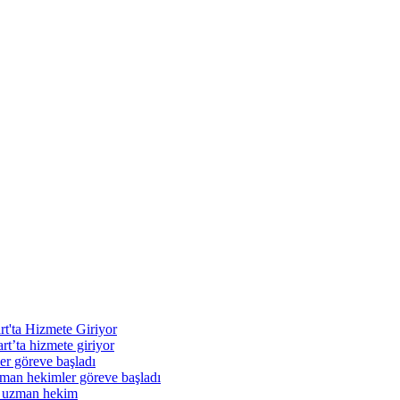
rt'ta Hizmete Giriyor
t’ta hizmete giriyor
r göreve başladı
n hekimler göreve başladı
 uzman hekim