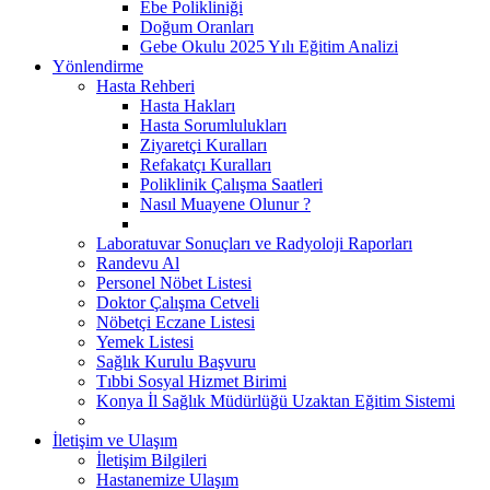
Ebe Polikliniği
Doğum Oranları
Gebe Okulu 2025 Yılı Eğitim Analizi
Yönlendirme
Hasta Rehberi
Hasta Hakları
Hasta Sorumlulukları
Ziyaretçi Kuralları
Refakatçı Kuralları
Poliklinik Çalışma Saatleri
Nasıl Muayene Olunur ?
Laboratuvar Sonuçları ve Radyoloji Raporları
Randevu Al
Personel Nöbet Listesi
Doktor Çalışma Cetveli
Nöbetçi Eczane Listesi
Yemek Listesi
Sağlık Kurulu Başvuru
Tıbbi Sosyal Hizmet Birimi
Konya İl Sağlık Müdürlüğü Uzaktan Eğitim Sistemi
İletişim ve Ulaşım
İletişim Bilgileri
Hastanemize Ulaşım