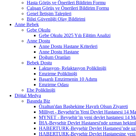
Hasta Görüş ve Önerileri Bildirim Formu
Çalışan Görüş ve Önerileri Bildirim Formu
Genel İletişim Talepleri
Bilgi Güvenliği Olay Bildirimi
Anne Bebek
Gebe Okulu
Gebe Okulu 2025 Yılı Eğitim Analizi
Anne Dostu
Anne Dostu Hastane Kriterleri
Anne Dostu Hastane
Doğum Oranları
Bebek Dostu
Laktasyon- Relaktasyon Polikliniği
Emzirme Polikliniği
Başarılı Emzirmenin 10 Adımı
Emzirme Odası
Ebe Polikliniği
Dijital Medya
Basında Biz
Özaltun'dan Başhekime Hayırlı Olsun Ziyareti
Milliyet - Beyşehir'in Yeni Devlet Hastanesi 14 Ma
MYNET - Beyşehir’in yeni devlet hastanesi 14 Mar
İHA-Beyşehir Devlet Hastanesi'nde uzman hekimle
HABERTURK-Beyşehir Devlet Hastanesi’nde uzma
HABERTURK-Beyşehir Devlet Hastanesine yeni