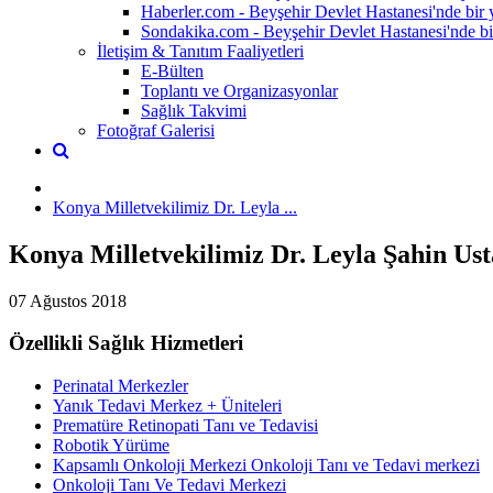
Haberler.com - Beyşehir Devlet Hastanesi'nde bir y
Sondakika.com - Beyşehir Devlet Hastanesi'nde bir 
İletişim & Tanıtım Faaliyetleri
E-Bülten
Toplantı ve Organizasyonlar
Sağlık Takvimi
Fotoğraf Galerisi
Konya Milletvekilimiz Dr. Leyla ...
Konya Milletvekilimiz Dr. Leyla Şahin Usta
07 Ağustos 2018
Özellikli Sağlık Hizmetleri
Perinatal Merkezler
Yanık Tedavi Merkez + Üniteleri
Prematüre Retinopati Tanı ve Tedavisi
Robotik Yürüme
Kapsamlı Onkoloji Merkezi Onkoloji Tanı ve Tedavi merkezi
Onkoloji Tanı Ve Tedavi Merkezi