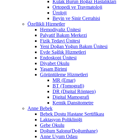
Kulak Burun Boğaz Hastalıkları
Ortopedi ve Travmatoloji
Üroloji
Beyin ve Sinir Cerrahisi
Özellikli Hizmetler
Hemodiyaliz Ünitesi
Palyatif Bakım Merkezi
Fizik Tedavi Ünitesi
Yeni Doğan Yoğun Bakım Ünitesi
Evde Sağlık Hizmetleri
Endoskopi Ünitesi
Diyabet Okulu
Yaşam Birimi
Görüntüleme Hizmetleri
MR (Emar)
BT (Tomografi)
DR (Digital Röntgen)
Digital Mamografi
Kemik Dansitometre
Anne Bebek
Bebek Dostu Hastane Sertifikası
Laktasyon Polikliniği
Gebe Okulu
Doğum Salonu(Doğumhane)
Anne Uyum Odası