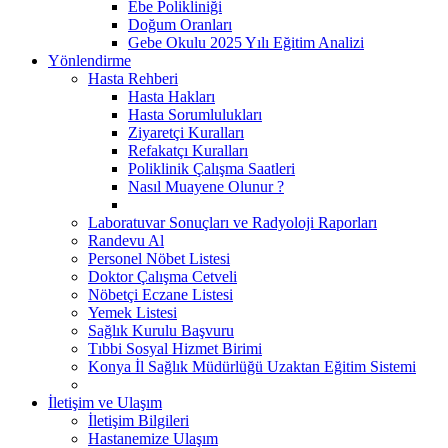
Ebe Polikliniği
Doğum Oranları
Gebe Okulu 2025 Yılı Eğitim Analizi
Yönlendirme
Hasta Rehberi
Hasta Hakları
Hasta Sorumlulukları
Ziyaretçi Kuralları
Refakatçı Kuralları
Poliklinik Çalışma Saatleri
Nasıl Muayene Olunur ?
Laboratuvar Sonuçları ve Radyoloji Raporları
Randevu Al
Personel Nöbet Listesi
Doktor Çalışma Cetveli
Nöbetçi Eczane Listesi
Yemek Listesi
Sağlık Kurulu Başvuru
Tıbbi Sosyal Hizmet Birimi
Konya İl Sağlık Müdürlüğü Uzaktan Eğitim Sistemi
İletişim ve Ulaşım
İletişim Bilgileri
Hastanemize Ulaşım