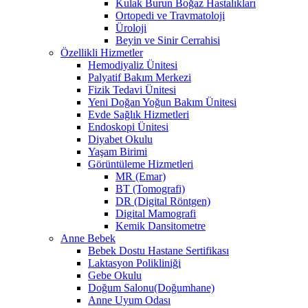
Kulak Burun Boğaz Hastalıkları
Ortopedi ve Travmatoloji
Üroloji
Beyin ve Sinir Cerrahisi
Özellikli Hizmetler
Hemodiyaliz Ünitesi
Palyatif Bakım Merkezi
Fizik Tedavi Ünitesi
Yeni Doğan Yoğun Bakım Ünitesi
Evde Sağlık Hizmetleri
Endoskopi Ünitesi
Diyabet Okulu
Yaşam Birimi
Görüntüleme Hizmetleri
MR (Emar)
BT (Tomografi)
DR (Digital Röntgen)
Digital Mamografi
Kemik Dansitometre
Anne Bebek
Bebek Dostu Hastane Sertifikası
Laktasyon Polikliniği
Gebe Okulu
Doğum Salonu(Doğumhane)
Anne Uyum Odası