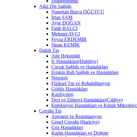
Doktorlarımız
Ağız Diş Sağlığı
Nagehan Burcu ÖĞÜTÇÜ
İrfan ŞAM
Ayşe DOĞAN
Fatih BALCI
Mehmet AVCI
Feyza ERDEMİR
Sinan KEMİK
Dahili Tıp
Aile Hekimliği
İç Hastalıkları(Dahiliye)
Çocuk Sağlığı ve Hastalıkları
Erişkin Ruh Sağlığı ve Hastalıkları
Nöroloji
Fiziksel Tıp ve Rehabilitasyon
Göğüs Hastalıkları
Kardiyoloji
Deri ve Zührevi Hastalıkları(Cildiye)
Enfeksiyon Hastalıkları ve Klinik Mikrobiyo
Cerrahi Tıp
Anestezi ve Reanimasyon
Genel Cerrahi (Hariciye)
Göz Hastalıkları
Kadın Hastalıkları ve Doğum