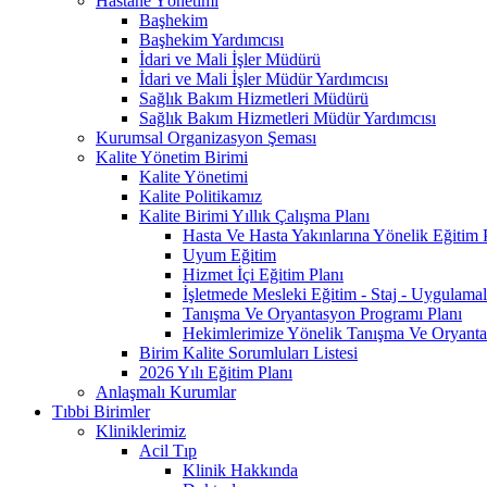
Hastane Yönetimi
Başhekim
Başhekim Yardımcısı
İdari ve Mali İşler Müdürü
İdari ve Mali İşler Müdür Yardımcısı
Sağlık Bakım Hizmetleri Müdürü
Sağlık Bakım Hizmetleri Müdür Yardımcısı
Kurumsal Organizasyon Şeması
Kalite Yönetim Birimi
Kalite Yönetimi
Kalite Politikamız
Kalite Birimi Yıllık Çalışma Planı
Hasta Ve Hasta Yakınlarına Yönelik Eğitim 
Uyum Eğitim
Hizmet İçi Eğitim Planı
İşletmede Mesleki Eğitim - Staj - Uygulamal
Tanışma Ve Oryantasyon Programı Planı
Hekimlerimize Yönelik Tanışma Ve Oryanta
Birim Kalite Sorumluları Listesi
2026 Yılı Eğitim Planı
Anlaşmalı Kurumlar
Tıbbi Birimler
Kliniklerimiz
Acil Tıp
Klinik Hakkında