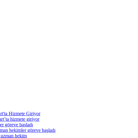
rt'ta Hizmete Giriyor
t’ta hizmete giriyor
r göreve başladı
n hekimler göreve başladı
 uzman hekim