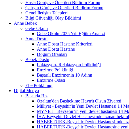
Hasta Görüş ve Önerileri Bildirim Formu
Çalışan Görüş ve Önerileri Bildirim Formu
Genel İletişim Talepleri
Bilgi Güvenliği Olay Bildirimi
Anne Bebek
Gebe Okulu
Gebe Okulu 2025 Yılı Eğitim Analizi
Anne Dostu
Anne Dostu Hastane Kriterleri
Anne Dostu Hastane
Doğum Oranları
Bebek Dostu
Laktasyon- Relaktasyon Polikliniği
Emzirme Polikliniği
Başarılı Emzirmenin 10 Adımı
Emzirme Odası
Ebe Polikliniği
Dijital Medya
Basında Biz
Özaltun'dan Başhekime Hayırlı Olsun Ziyareti
Milliyet - Beyşehir'in Yeni Devlet Hastanesi 14 Ma
MYNET - Beyşehir’in yeni devlet hastanesi 14 Mar
İHA-Beyşehir Devlet Hastanesi'nde uzman hekimle
HABERTURK-Beyşehir Devlet Hastanesi’nde uzma
HABERTURK-Beyşehir Devlet Hastanesine yeni